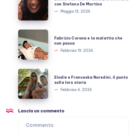
Marrone
con Stefano De Martino
e
Maggio 13, 2026
l’amicizia
costruita
con
Fabrizio
Fabrizio Corona e la malattia che
Stefano
Corona
non passa
De
e
Febbraio 19, 2026
Martino
la
malattia
che
Elodie
Elodie e Franceska Nuredini, il punto
non
e
sulla loro storia
passa
Franceska
Febbraio 6, 2026
Nuredini,
il
punto
Lascia un commento
sulla
loro
storia