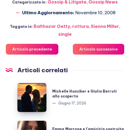
Gossip & Litigate
,
Gossip News
Categorizzato in:
Ultimo Aggiornamento:
Novembre 10, 2008
Balthazar Getty
,
rottura
,
Sienna Miller
,
Taggato in:
single
Articolo precedente
Articolo successivo
Articoli correlati
Michelle
Michelle Hunziker e Giulio Berruti
Hunziker
allo scoperto
e
Giugno 17, 2026
Giulio
Berruti
allo
Emma
Emma Marrone e l’amicizia costruita
scoperto