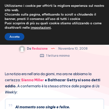
Utilizziamo i cookie per offrirti la migliore esperienza sul nostro
sito web.
Cliccando sulla pagina, effettuando lo scroll o chiudendo il
banner, presti il consenso all’uso di tutti i cookie
Puoi scoprire di più su quali cookie stiamo utilizzando o come
disattivarli nelle
impostazioni
.
Cronaca rosa, costume e
Sienna Miller torna single
Accetta
società
Da
Redazione
Novembre 10, 2008
1 lettura minima
La notizia era nell’aria da giorni, ma ora ne abbiamo la
certezza:
Sienna Miller
e Balthazar Getty si sono detti
addio.
A confermarlo è la stessa attrice dalle pagine di
Us
Weekly
:
Al momento sono single e felice.