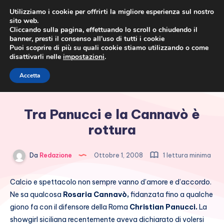
Utilizziamo i cookie per offrirti la migliore esperienza sul nostro
sito web.
Cliccando sulla pagina, effettuando lo scroll o chiudendo il
banner, presti il consenso all’uso di tutti i cookie
Puoi scoprire di più su quali cookie stiamo utilizzando o come
disattivarli nelle
impostazioni
.
Cronaca rosa, costume e
Accetta
società
Tra Panucci e la Cannavò è
rottura
Da
Redazione
Ottobre 1, 2008
1 lettura minima
Calcio e spettacolo non sempre vanno d’amore e d’accordo.
Ne sa qualcosa
Rosaria Cannavò,
fidanzata fino a qualche
giono fa con il difensore della Roma
Christian Panucci.
La
showgirl siciliana recentemente aveva dichiarato di volersi