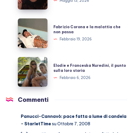
Maggio 13, 2026
l’amicizia
costruita
con
Fabrizio
Fabrizio Corona e la malattia che
Stefano
Corona
non passa
De
e
Febbraio 19, 2026
Martino
la
malattia
che
Elodie
Elodie e Franceska Nuredini, il punto
non
e
sulla loro storia
passa
Franceska
Febbraio 6, 2026
Nuredini,
il
punto
Commenti
sulla
loro
Panucci-Cannavò: pace fatta a lume di candela
storia
- StarletTime
su Ottobre 7, 2008