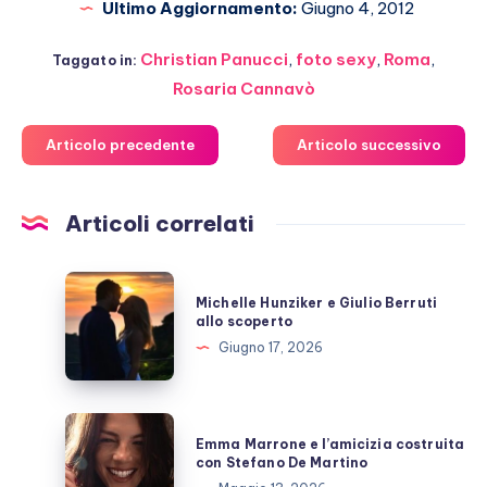
Ultimo Aggiornamento:
Giugno 4, 2012
Christian Panucci
,
foto sexy
,
Roma
,
Taggato in:
Rosaria Cannavò
Articolo precedente
Articolo successivo
Articoli correlati
Michelle
Michelle Hunziker e Giulio Berruti
Hunziker
allo scoperto
e
Giugno 17, 2026
Giulio
Berruti
allo
Emma
Emma Marrone e l’amicizia costruita
scoperto
Marrone
con Stefano De Martino
e