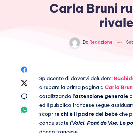
Carla Bruni ru
rivale
Da
Redazione
Set
Condividi
Spiacente di dovervi deludere:
Rachid
su
Condividi
a rubare la prima pagina a
Carla Brun
Facebook
su
Condividi
catalizzando
l’attenzione generale
c
ed il pubblico francese segue assiduam
Twitter
su
Condividi
scoprire
chi è il padre del bebè
che p
Email
su
conquistate
(Voici, Pont de Vue, Le p
donna francese.