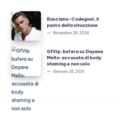
Basciano-
Basciano-Codegoni, il
Codegoni,
punto della situazione
il
Novembre 28, 2024
punto
della
GfVip,
GfVip, bufera su Dayane
situazione
Mello: accusata di body
bufera
shaming e non solo
su
Gennaio 25, 2021
Dayane
Mello:
accusata
di
body
shaming
e