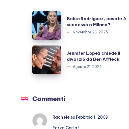
Belen
Belen Rodriguez, cosa le è
Rodriguez,
successo a Milano?
cosa
Novembre 26, 2025
le
è
Jennifer
Jennifer Lopez chiede il
successo
Lopez
divorzio da Ben Affleck
a
chiede
Agosto 21, 2024
Milano?
il
divorzio
da
Ben
Commenti
Affleck
Rachele
su Febbraio 1, 2009
Forza Carla !