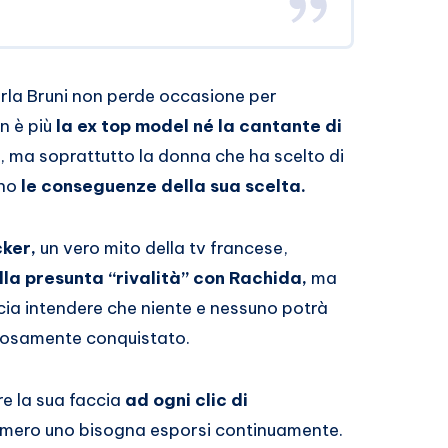
rla Bruni non perde occasione per
n è più
la ex top model né la cantante di
, ma soprattutto la donna che ha scelto di
rno
le conseguenze della sua scelta.
ker,
un vero mito della tv francese,
lla presunta “rivalità” con Rachida,
ma
scia intendere che niente e nessuno potrà
cosamente conquistato.
re la sua faccia
ad ogni clic di
umero uno bisogna esporsi continuamente.