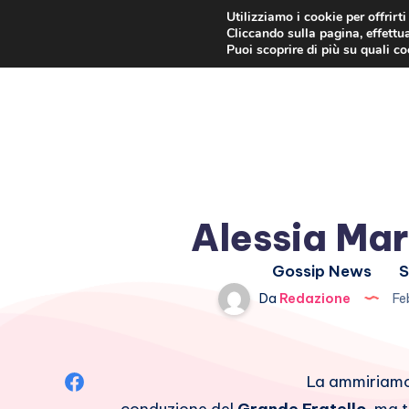
Utilizziamo i cookie per offrirt
Cliccando sulla pagina, effettua
Puoi scoprire di più su quali c
Alessia Mar
Gossip News
S
Da
Redazione
Fe
Condividi
La ammiriamo 