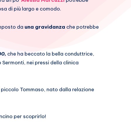
ra un po’
Alessia Marcuzzi
potrebbe
osa di più largo e comodo.
imposto da
una gravidanza
che potrebbe
00,
che ha beccato la bella conduttrice,
Sermonti, nei pressi della clinica
 il piccolo Tommaso, nato dalla relazione
ncino per scoprirlo!