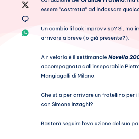
conduzione del
Grande Fratello,
ma t
su
Condividi
essere “costretta” ad indossare qualc
Facebook
su
Condividi
Un cambio li look improvviso? Si, ma 
Twitter
su
Condividi
arrivare a breve (o già presente?).
Email
su
Whatsapp
A rivelarlo è il settimanale
Novella 20
accompagnata dall’inseparabile Pietro 
Mangiagalli di Milano.
Che stia per arrivare un fratellino per
con Simone Inzaghi?
Basterà seguire l’evoluzione del suo pa