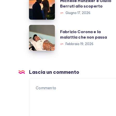
Michelle Hunziker e Giulio
Hunziker
Berruti allo scoperto
e
Giugno 17, 2026
Giulio
Berruti
Fabrizio
Fabrizio Corona e la
allo
Corona
malattia che non passa
scoperto
e
Febbraio 19, 2026
la
malattia
che
non
Lascia un commento
passa