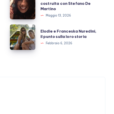
costruita con Stefano De
Marrone
Martino
e
Maggio 13, 2026
l’amicizia
costruita
Elodie
Elodie e Franceska Nuredini,
con
e
il punto sulla loro storia
Stefano
Franceska
Febbraio 6, 2026
De
Nuredini,
Martino
il
punto
sulla
loro
storia