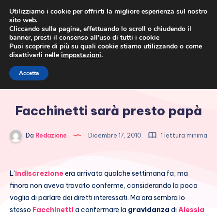
Utilizziamo i cookie per offrirti la migliore esperienza sul nostro
sito web.
Cliccando sulla pagina, effettuando lo scroll o chiudendo il
banner, presti il consenso all’uso di tutti i cookie
Puoi scoprire di più su quali cookie stiamo utilizzando o come
disattivarli nelle
impostazioni
.
Cronaca rosa, costume e
Accetta
società
Facchinetti sarà presto papà
Da
Redazione
Dicembre 17, 2010
1 lettura minima
L’
indiscrezione
era arrivata qualche settimana fa, ma
finora non aveva trovato conferme, considerando la poca
voglia di parlare dei diretti interessati. Ma ora sembra lo
stesso
Facchinetti
a confermare la
gravidanza
di
Alessia