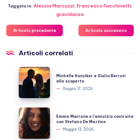
Alessia Marcuzzi
,
Francesco Facchinetti
,
Taggato in:
gravidanza
Articolo precedente
Articolo successivo
Articoli correlati
Michelle
Michelle Hunziker e Giulio Berruti
Hunziker
allo scoperto
e
Giugno 17, 2026
Giulio
Berruti
allo
Emma
Emma Marrone e l’amicizia costruita
scoperto
Marrone
con Stefano De Martino
e
Maggio 13, 2026
l’amicizia