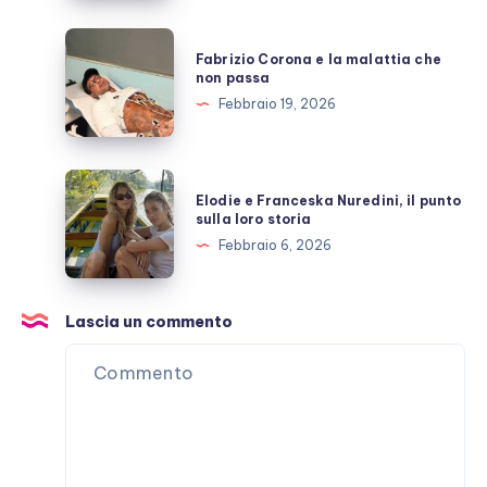
costruita
con
Fabrizio
Fabrizio Corona e la malattia che
Stefano
Corona
non passa
De
e
Febbraio 19, 2026
Martino
la
malattia
che
Elodie
Elodie e Franceska Nuredini, il punto
non
e
sulla loro storia
passa
Franceska
Febbraio 6, 2026
Nuredini,
il
punto
Lascia un commento
sulla
loro
storia