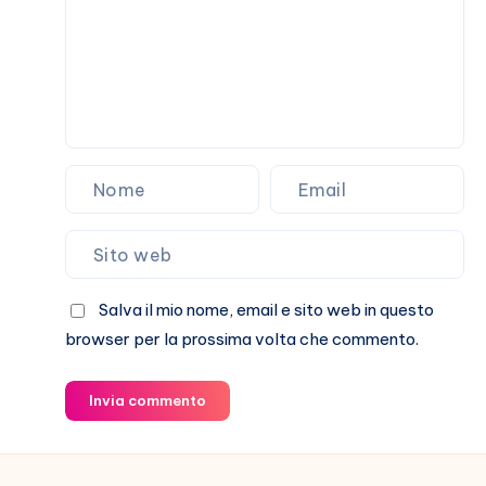
storia
Salva il mio nome, email e sito web in questo
browser per la prossima volta che commento.
Invia commento