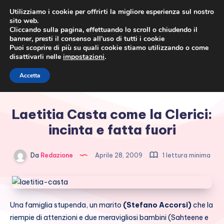
Utilizziamo i cookie per offrirti la migliore esperienza sul nostro
sito web.
Cliccando sulla pagina, effettuando lo scroll o chiudendo il
banner, presti il consenso all’uso di tutti i cookie
Puoi scoprire di più su quali cookie stiamo utilizzando o come
disattivarli nelle
impostazioni
.
Cronaca rosa, costume e
Accetta
società
Laetitia Casta come la Clerici:
incinta e fatta fuori
Da
Redazione
Aprile 28, 2009
1 lettura minima
Una famiglia stupenda, un marito
(Stefano Accorsi)
che la
riempie di attenzioni e due meravigliosi bambini (Sahteene e