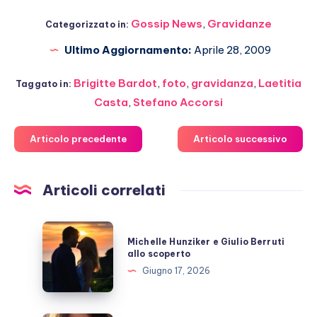
Gossip News
,
Gravidanze
Categorizzato in:
Ultimo Aggiornamento:
Aprile 28, 2009
Brigitte Bardot
,
foto
,
gravidanza
,
Laetitia
Taggato in:
Casta
,
Stefano Accorsi
Articolo precedente
Articolo successivo
Articoli correlati
Michelle
Michelle Hunziker e Giulio Berruti
Hunziker
allo scoperto
e
Giugno 17, 2026
Giulio
Berruti