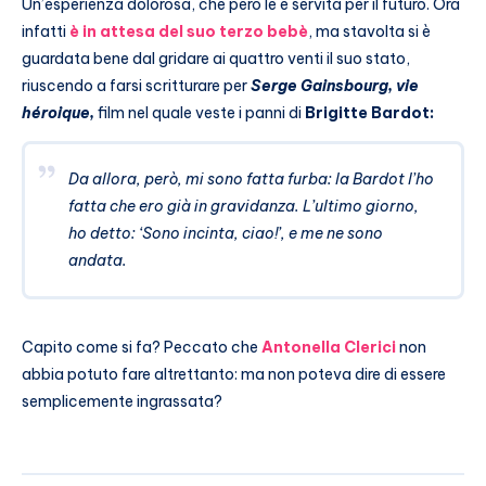
Un’esperienza dolorosa, che però le è servita per il futuro. Ora
infatti
è in attesa del suo terzo bebè
, ma stavolta si è
guardata bene dal gridare ai quattro venti il suo stato,
riuscendo a farsi scritturare per
Serge Gainsbourg, vie
héroique,
film nel quale veste i panni di
Brigitte Bardot:
Da allora, però, mi sono fatta furba: la Bardot l’ho
fatta che ero già in gravidanza. L’ultimo giorno,
ho detto: ‘Sono incinta, ciao!’, e me ne sono
andata.
Capito come si fa? Peccato che
Antonella Clerici
non
abbia potuto fare altrettanto: ma non poteva dire di essere
semplicemente ingrassata?