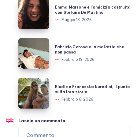
allo
Emma
Emma Marrone e l’amicizia costruita
scoperto
Marrone
con Stefano De Martino
e
Maggio 13, 2026
l’amicizia
costruita
con
Fabrizio
Fabrizio Corona e la malattia che
Stefano
Corona
non passa
De
e
Febbraio 19, 2026
Martino
la
malattia
che
Elodie
Elodie e Franceska Nuredini, il punto
non
e
sulla loro storia
passa
Franceska
Febbraio 6, 2026
Nuredini,
il
punto
Lascia un commento
sulla
loro