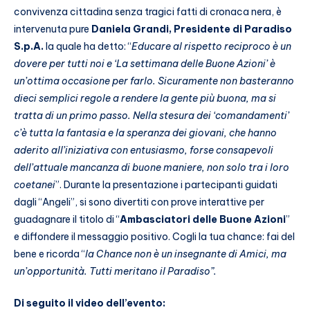
convivenza cittadina senza tragici fatti di cronaca nera, è
intervenuta pure
Daniela Grandi, Presidente di Paradiso
S.p.A.
la quale ha detto: “
Educare al rispetto reciproco è un
dovere per tutti noi
e ‘La settimana delle Buone Azioni’ è
un’ottima occasione per farlo.
Sicuramente non basteranno
dieci semplici regole a rendere la gente più buona, ma si
tratta di un primo passo. Nella stesura dei ‘comandamenti’
c’è tutta la fantasia e la speranza dei giovani, che hanno
aderito all’iniziativa con entusiasmo, forse consapevoli
dell’attuale mancanza di buone maniere, non solo tra i loro
coetanei
”. Durante la presentazione i partecipanti guidati
dagli “Angeli”, si sono divertiti con prove interattive per
guadagnare il titolo di “
Ambasciatori delle Buone Azioni
”
e diffondere il messaggio positivo. Cogli la tua chance: fai del
bene e ricorda “
la Chance non è un insegnante di Amici, ma
un’opportunità. Tutti meritano il Paradiso”.
Di seguito il video dell’evento: