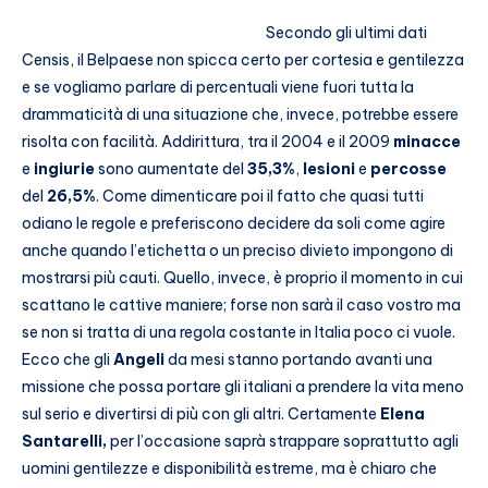
Secondo gli ultimi dati
Censis, il Belpaese non spicca certo per cortesia e gentilezza
e se vogliamo parlare di percentuali viene fuori tutta la
drammaticità di una situazione che, invece, potrebbe essere
risolta con facilità. Addirittura, tra il 2004 e il 2009
minacce
e
ingiurie
sono aumentate del
35,3%
,
lesioni
e
percosse
del
26,5%
. Come dimenticare poi il fatto che quasi tutti
odiano le regole e preferiscono decidere da soli come agire
anche quando l’etichetta o un preciso divieto impongono di
mostrarsi più cauti. Quello, invece, è proprio il momento in cui
scattano le cattive maniere; forse non sarà il caso vostro ma
se non si tratta di una regola costante in Italia poco ci vuole.
Ecco che gli
Angeli
da mesi stanno portando avanti una
missione che possa portare gli italiani a prendere la vita meno
sul serio e divertirsi di più con gli altri. Certamente
Elena
Santarelli,
per l’occasione saprà strappare soprattutto agli
uomini gentilezze e disponibilità estreme, ma è chiaro che