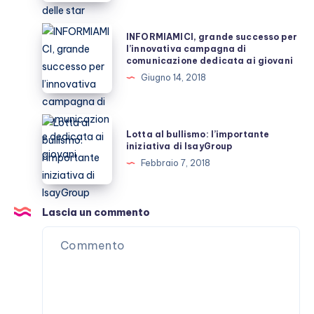
delicato
prossima
argomento
auto
INFORMIAMICI,
INFORMIAMICI, grande successo per
delle
grande
l’innovativa campagna di
comunicazione dedicata ai giovani
star
successo
Giugno 14, 2018
per
l’innovativa
campagna
Lotta
Lotta al bullismo: l’importante
di
al
iniziativa di IsayGroup
comunicazione
bullismo:
Febbraio 7, 2018
dedicata
l’importante
ai
iniziativa
giovani
di
Lascia un commento
IsayGroup