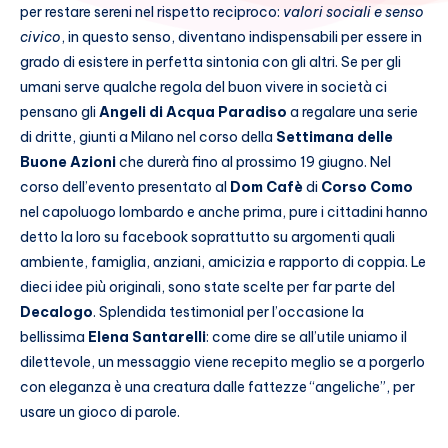
per restare sereni nel rispetto reciproco:
valori sociali e senso
civico
, in questo senso, diventano indispensabili per essere in
grado di esistere in perfetta sintonia con gli altri. Se per gli
umani serve qualche regola del buon vivere in società ci
pensano gli
Angeli di Acqua Paradiso
a regalare una serie
di dritte, giunti a Milano nel corso della
Settimana delle
Buone Azioni
che durerà fino al prossimo 19 giugno. Nel
corso dell’evento presentato al
Dom Cafè
di
Corso Como
nel capoluogo lombardo e anche prima, pure i cittadini hanno
detto la loro su facebook soprattutto su argomenti quali
ambiente, famiglia, anziani, amicizia e rapporto di coppia. Le
dieci idee più originali, sono state scelte per far parte del
Decalogo
. Splendida testimonial per l’occasione la
bellissima
Elena Santarelli
: come dire se all’utile uniamo il
dilettevole, un messaggio viene recepito meglio se a porgerlo
con eleganza è una creatura dalle fattezze “angeliche”, per
usare un gioco di parole.