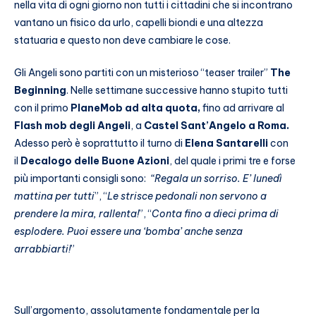
nella vita di ogni giorno non tutti i cittadini che si incontrano
vantano un fisico da urlo, capelli biondi e una altezza
statuaria e questo non deve cambiare le cose.
Gli Angeli sono partiti con un misterioso “teaser trailer”
The
Beginning
. Nelle settimane successive hanno stupito tutti
con il primo
PlaneMob ad alta quota,
fino ad arrivare al
Flash mob degli Angeli
, a
Castel Sant’Angelo a Roma.
Adesso però è soprattutto il turno di
Elena Santarelli
con
il
Decalogo delle Buone Azioni
, del quale i primi tre e forse
più importanti consigli sono:
“Regala un sorriso. E’ lunedì
mattina per tutti
”, “
Le strisce pedonali non servono a
prendere la mira, rallenta!
”, “
Conta fino a dieci prima di
esplodere. Puoi essere una ‘bomba’ anche senza
arrabbiarti!
”
Sull’argomento,
assolutamente fondamentale per la