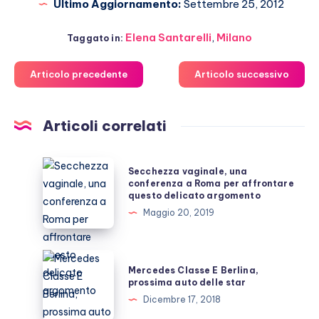
Ultimo Aggiornamento:
Settembre 25, 2012
Elena Santarelli
,
Milano
Taggato in:
Articolo precedente
Articolo successivo
Articoli correlati
Secchezza
Secchezza vaginale, una
vaginale,
conferenza a Roma per affrontare
questo delicato argomento
una
Maggio 20, 2019
conferenza
a
Roma
Mercedes
Mercedes Classe E Berlina,
per
Classe
prossima auto delle star
affrontare
E
Dicembre 17, 2018
questo
Berlina,