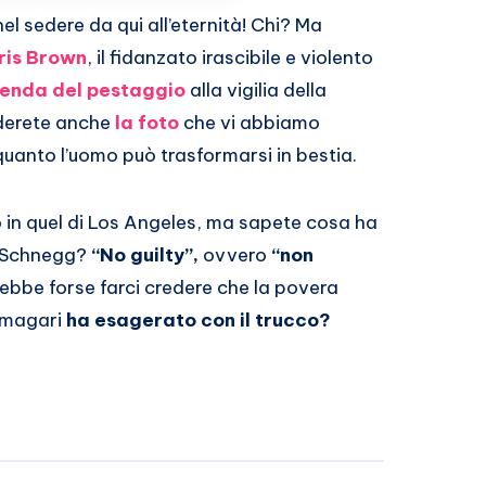
l sedere da qui all’eternità! Chi? Ma
ris Brown
, il fidanzato irascibile e violento
cenda del pestaggio
alla vigilia della
derete anche
la foto
che vi abbiamo
anto l’uomo può trasformarsi in bestia.
 in quel di Los Angeles, ma sapete cosa ha
a Schnegg?
“No guilty”,
ovvero
“non
ebbe forse farci credere che la povera
 magari
ha esagerato con il trucco?