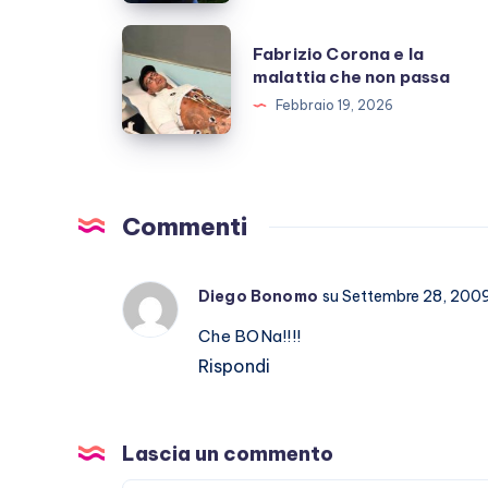
Giulio
Berruti
Fabrizio
Fabrizio Corona e la
allo
Corona
malattia che non passa
scoperto
e
Febbraio 19, 2026
la
malattia
che
non
Commenti
passa
Diego Bonomo
su Settembre 28, 200
Che BONa!!!!
Rispondi
Lascia un commento