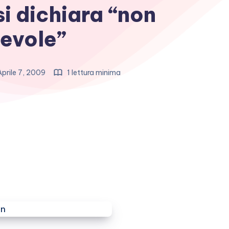
i dichiara “non
evole”
prile 7, 2009
1 lettura minima