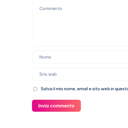
Salva il mio nome, email e sito web in que
Invia commento