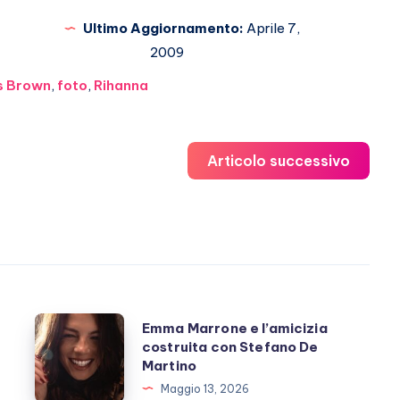
Ultimo Aggiornamento:
Aprile 7,
2009
s Brown
,
foto
,
Rihanna
Articolo successivo
Emma
Emma Marrone e l’amicizia
costruita con Stefano De
Marrone
Martino
e
Maggio 13, 2026