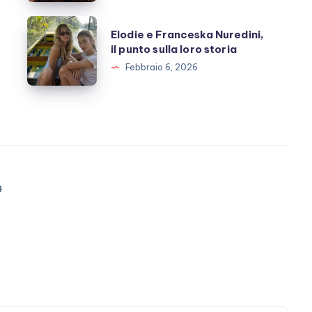
l’amicizia
costruita
Elodie
Elodie e Franceska Nuredini,
con
e
il punto sulla loro storia
Stefano
Franceska
Febbraio 6, 2026
De
Nuredini,
Martino
il
punto
sulla
loro
storia
9