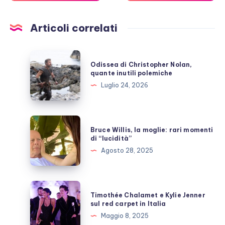
Articoli correlati
Odissea
Odissea di Christopher Nolan,
di
quante inutili polemiche
Christopher
Luglio 24, 2026
Nolan,
quante
inutili
Bruce
Bruce Willis, la moglie: rari momenti
polemiche
Willis,
di “lucidità”
la
Agosto 28, 2025
moglie:
rari
momenti
Timothée
Timothée Chalamet e Kylie Jenner
di
Chalamet
sul red carpet in Italia
“lucidità”
e
Maggio 8, 2025
Kylie