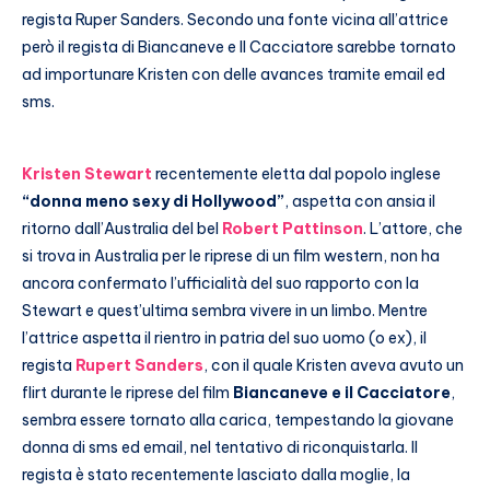
regista Ruper Sanders. Secondo una fonte vicina all’attrice
però il regista di Biancaneve e Il Cacciatore sarebbe tornato
ad importunare Kristen con delle avances tramite email ed
sms.
Kristen Stewart
recentemente eletta dal popolo inglese
“donna meno sexy di Hollywood”
, aspetta con ansia il
ritorno dall’Australia del bel
Robert Pattinson
. L’attore, che
si trova in Australia per le riprese di un film western, non ha
ancora confermato l’ufficialità del suo rapporto con la
Stewart e quest’ultima sembra vivere in un limbo. Mentre
l’attrice aspetta il rientro in patria del suo uomo (o ex), il
regista
Rupert Sanders
, con il quale Kristen aveva avuto un
flirt durante le riprese del film
Biancaneve e il Cacciatore
,
sembra essere tornato alla carica, tempestando la giovane
donna di sms ed email, nel tentativo di riconquistarla. Il
regista è stato recentemente lasciato dalla moglie, la