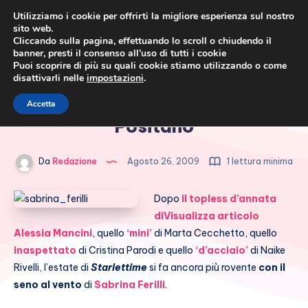
Utilizziamo i cookie per offrirti la migliore esperienza sul nostro
sito web.
Cliccando sulla pagina, effettuando lo scroll o chiudendo il
banner, presti il consenso all’uso di tutti i cookie
Puoi scoprire di più su quali cookie stiamo utilizzando o come
disattivarli nelle
impostazioni
.
Cronaca rosa, costume e
Sabrina Ferilli in topless a
Accetta
società
Positano
Da
Redazione
Agosto 26, 2009
1 lettura minima
Dopo
il topless d’annata
di
Visualizza articolo
Alessia Mancini
, quello
‘mini’
di Marta Cecchetto, quello
inaspettato
di Cristina Parodi e quello
‘d’acciaio’
di Naike
Rivelli, l’estate di
Starlettime
si fa ancora più rovente
con il
seno al vento
di
Sabrina Ferilli
.