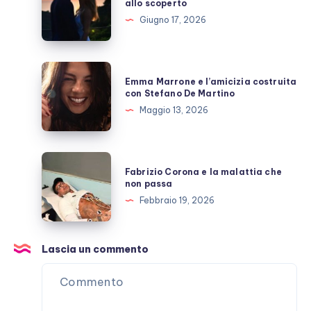
allo scoperto
e
Giugno 17, 2026
Giulio
Berruti
allo
Emma
Emma Marrone e l’amicizia costruita
scoperto
Marrone
con Stefano De Martino
e
Maggio 13, 2026
l’amicizia
costruita
con
Fabrizio
Fabrizio Corona e la malattia che
Stefano
Corona
non passa
De
e
Febbraio 19, 2026
Martino
la
malattia
che
Lascia un commento
non
passa