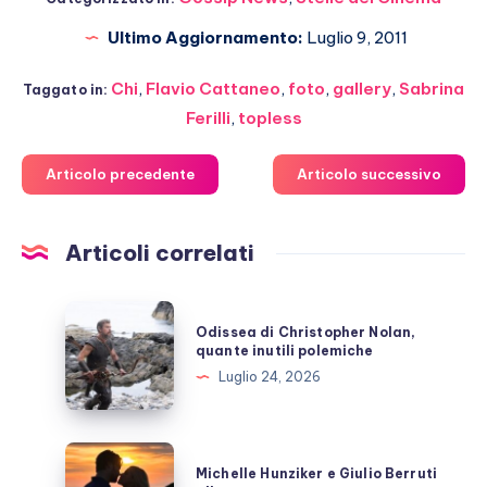
Ultimo Aggiornamento:
Luglio 9, 2011
Chi
,
Flavio Cattaneo
,
foto
,
gallery
,
Sabrina
Taggato in:
Ferilli
,
topless
Articolo precedente
Articolo successivo
Articoli correlati
Odissea
Odissea di Christopher Nolan,
di
quante inutili polemiche
Christopher
Luglio 24, 2026
Nolan,
quante
inutili
Michelle
Michelle Hunziker e Giulio Berruti
polemiche
Hunziker