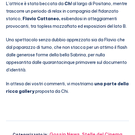
L’attrice è stata beccata da
Chi
al largo di Positano, mentre
trascorre un periodo di relax in compagnia del fidanzato
storico,
Flavio Cattaneo,
esibendosi in atteggiamenti
provocanti, tra topless mozzafiato ed esposizioni del lato B.
Uno spettacolo senza dubbio apprezzato sia da Flavio che
dal paparazzo di turno, che non stacca per un attimo il flash
dalle generose forme della bella Sabrina, per nulla
appesantita dalle quarantacinque primavere sul documento
d’identità.
In attesa dei vostri commenti, vi mostriamo
una parte della
ricca gallery
proposta da Chi.
Gossip News
,
Stelle del Cinema
Categorizzato in: