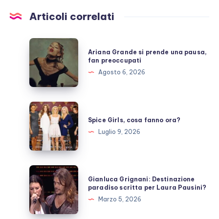
Articoli correlati
Ariana
Ariana Grande si prende una pausa,
Grande
fan preoccupati
si
Agosto 6, 2026
prende
una
pausa,
Spice
fan
Girls,
Spice Girls, cosa fanno ora?
preoccupati
cosa
Luglio 9, 2026
fanno
ora?
Gianluca
Gianluca Grignani: Destinazione
Grignani:
paradiso scritta per Laura Pausini?
Destinazione
Marzo 5, 2026
paradiso