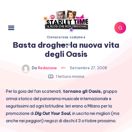
Cronaca rosa, costume e
Basta droghe: la nuova vita
società
degli Oasis
Da
Redazione
Settembre 27, 2008
1 lettura minima
Per la goia del fan scatenati,
tornano gli Oasis,
gruppo
ormai storico del panorama musicale internazionale e
seguitissimi ad ogni latitudine. Ieri erano a Milano per la
promozione di
Dig Out Your Soul,
in uscita nei migliori (ma
anche nei peggiori) negozi di dischi il 3 ottobre prossimo.