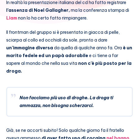
In realtà la presentazione italiana del cd ha fatto registrare
l’assenza di Noel Gallagher,
ma la conferenza stampa di
Liam
non lo ha certo fatto rimpiangere.
Il frontman del gruppo si è presentato in giacca di pelle,
sciarpa al collo ed occhiali da sole, pronto a dare
un’immagine diversa
da quella di qualche anno fa. Ora
è un
marito fedele ed un papà adorabile
e ci tiene a far
sapere al mondo che nella sua vita
non c’è più posto per la
droga.
Non facciamo più uso di droghe. La droga ti
ammazza, non bisogna scherzarci.
Già, se ne accorti subito! Solo qualche giorno fa il fratello
aveva ammesso
di aver fatto uso di cocaina
nel bagno