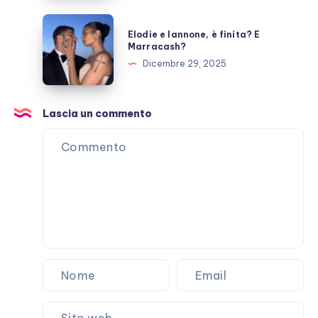
scritta
per
Elodie
Elodie e Iannone, è finita? E
Laura
e
Marracash?
Pausini?
Iannone,
Dicembre 29, 2025
è
finita?
E
Lascia un commento
Marracash?