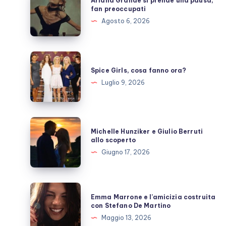
Ariana Grande si prende una pausa,
Grande
fan preoccupati
si
Agosto 6, 2026
prende
una
pausa,
Spice
fan
Girls,
Spice Girls, cosa fanno ora?
preoccupati
cosa
Luglio 9, 2026
fanno
ora?
Michelle
Michelle Hunziker e Giulio Berruti
Hunziker
allo scoperto
e
Giugno 17, 2026
Giulio
Berruti
allo
Emma
Emma Marrone e l’amicizia costruita
scoperto
Marrone
con Stefano De Martino
e
Maggio 13, 2026