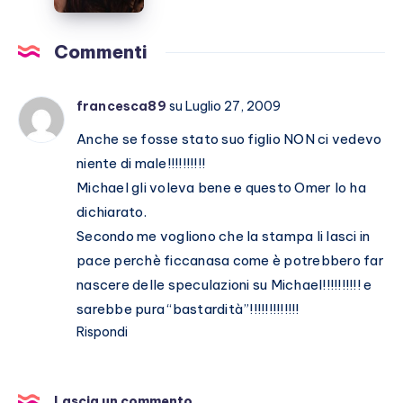
l’amicizia
costruita
con
Commenti
Stefano
De
francesca89
su Luglio 27, 2009
Martino
Anche se fosse stato suo figlio NON ci vedevo
niente di male!!!!!!!!!!
Michael gli voleva bene e questo Omer lo ha
dichiarato.
Secondo me vogliono che la stampa li lasci in
pace perchè ficcanasa come è potrebbero far
nascere delle speculazioni su Michael!!!!!!!!!! e
sarebbe pura “bastardità”!!!!!!!!!!!!!
Rispondi
Lascia un commento