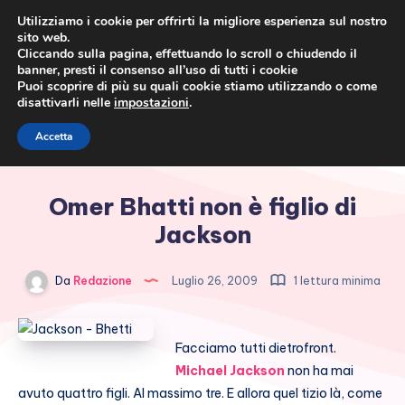
Utilizziamo i cookie per offrirti la migliore esperienza sul nostro
sito web.
Cliccando sulla pagina, effettuando lo scroll o chiudendo il
banner, presti il consenso all’uso di tutti i cookie
Puoi scoprire di più su quali cookie stiamo utilizzando o come
disattivarli nelle
impostazioni
.
Cronaca rosa, costume e
Accetta
società
Omer Bhatti non è figlio di
Jackson
Da
Redazione
Luglio 26, 2009
1 lettura minima
Facciamo tutti dietrofront.
Michael Jackson
non ha mai
avuto quattro figli. Al massimo tre. E allora quel tizio là, come