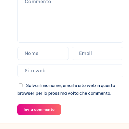
De
Martino
Salva il mio nome, email e sito web in questo
browser per la prossima volta che commento.
Invia commento