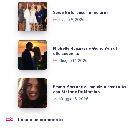
pausa,
Spice
fan
Girls,
Spice Girls, cosa fanno ora?
preoccupati
cosa
Luglio 9, 2026
fanno
ora?
Michelle
Michelle Hunziker e Giulio Berruti
Hunziker
allo scoperto
e
Giugno 17, 2026
Giulio
Berruti
allo
Emma
Emma Marrone e l’amicizia costruita
scoperto
Marrone
con Stefano De Martino
e
Maggio 13, 2026
l’amicizia
costruita
con
Lascia un commento
Stefano