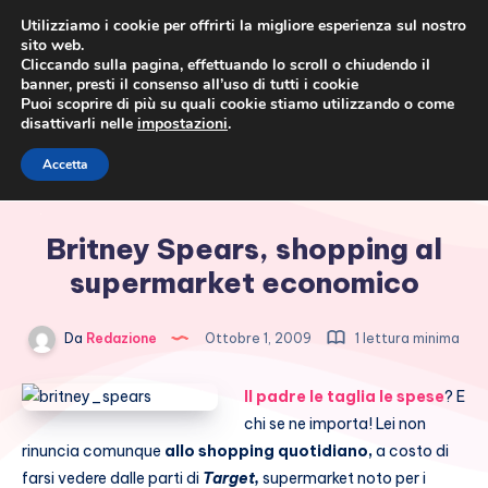
Utilizziamo i cookie per offrirti la migliore esperienza sul nostro
sito web.
Cliccando sulla pagina, effettuando lo scroll o chiudendo il
banner, presti il consenso all’uso di tutti i cookie
Puoi scoprire di più su quali cookie stiamo utilizzando o come
disattivarli nelle
impostazioni
.
Cronaca rosa, costume e
Accetta
società
Britney Spears, shopping al
supermarket economico
Da
Redazione
Ottobre 1, 2009
1 lettura minima
Il padre le taglia le spese
? E
chi se ne importa! Lei non
rinuncia comunque
allo shopping quotidiano,
a costo di
farsi vedere dalle parti di
Target,
supermarket noto per i