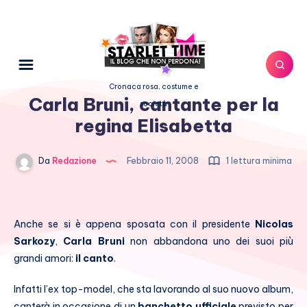
Cronaca rosa, costume e
Carla Bruni, cantante per la
società
regina Elisabetta
Da
Redazione
Febbraio 11, 2008
1 lettura minima
Anche se si è appena sposata con il presidente
Nicolas
Sarkozy
,
Carla Bruni
non abbandona uno dei suoi più
grandi amori:
il canto
.
Infatti l’ex top-model, che sta lavorando al suo nuovo album,
canterà in occasione di un
banchetto ufficiale
previsto per