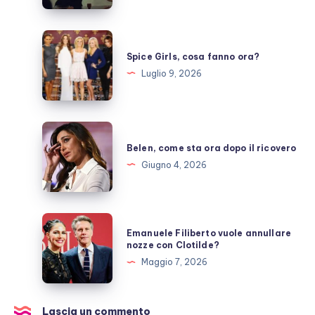
una
pausa,
Spice
fan
Girls,
Spice Girls, cosa fanno ora?
preoccupati
cosa
Luglio 9, 2026
fanno
ora?
Belen,
come
Belen, come sta ora dopo il ricovero
sta
Giugno 4, 2026
ora
dopo
il
Emanuele
Emanuele Filiberto vuole annullare
ricovero
Filiberto
nozze con Clotilde?
vuole
Maggio 7, 2026
annullare
nozze
con
Lascia un commento