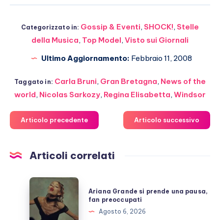
Gossip & Eventi
,
SHOCK!
,
Stelle
Categorizzato in:
della Musica
,
Top Model
,
Visto sui Giornali
Ultimo Aggiornamento:
Febbraio 11, 2008
Carla Bruni
,
Gran Bretagna
,
News of the
Taggato in:
world
,
Nicolas Sarkozy
,
Regina Elisabetta
,
Windsor
Articolo precedente
Articolo successivo
Articoli correlati
Ariana
Ariana Grande si prende una pausa,
Grande
fan preoccupati
si
Agosto 6, 2026
prende