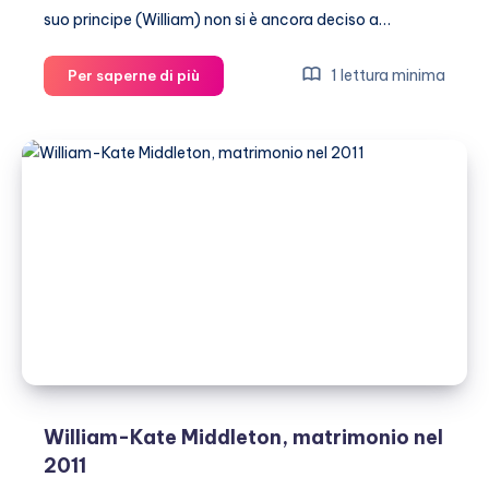
suo principe (William) non si è ancora deciso a…
Kate
1 lettura minima
Per saperne di più
Middleton
si
dà
alla
fotografia
William-Kate Middleton, matrimonio nel
2011