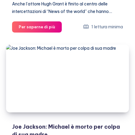
Anche l’attore Hugh Grant è finito al centro delle
intercettazioni di “News of the world” che hanno…
Hugh
1 lettura minima
Per saperne di più
Grant
vince
contro
il
News
of
the
World
Joe Jackson: Michael è morto per colpa
di sua madre