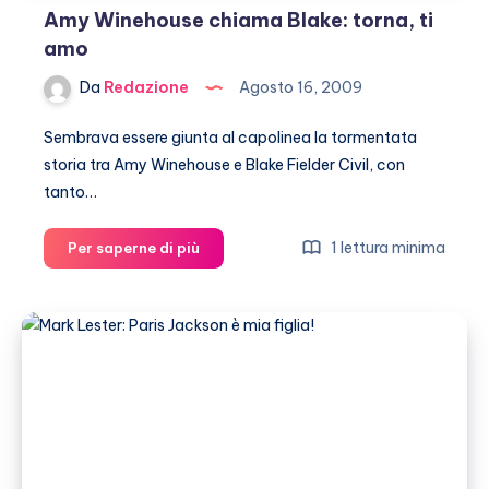
Amy Winehouse chiama Blake: torna, ti
amo
Da
Redazione
Agosto 16, 2009
Sembrava essere giunta al capolinea la tormentata
storia tra Amy Winehouse e Blake Fielder Civil, con
tanto…
Amy
1 lettura minima
Per saperne di più
Winehouse
chiama
Blake:
torna,
ti
amo