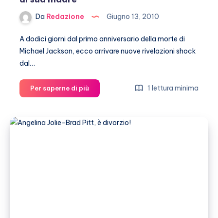
Da
Redazione
Giugno 13, 2010
A dodici giorni dal primo anniversario della morte di
Michael Jackson, ecco arrivare nuove rivelazioni shock
dal…
Joe
1 lettura minima
Per saperne di più
Jackson:
Michael
è
morto
per
colpa
di
sua
madre