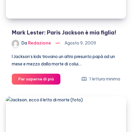
Mark Lester: Paris Jackson è mia figlia!
Da
Redazione
Agosto 9, 2009
I Jackson’s kids trovano un altro presunto papà ad un
mese e mezzo dalla morte di colui…
Mark
1 lettura minima
Per saperne di più
Lester:
Paris
Jackson
è
mia
figlia!