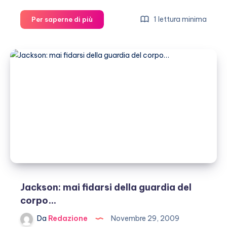
Per
1 lettura minima
Per saperne di più
il
cane
dei
Beckham
un
volo
di
lusso
Jackson: mai fidarsi della guardia del
corpo…
Da
Redazione
Novembre 29, 2009