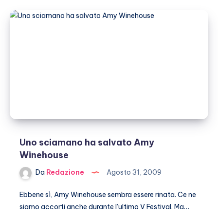
i
nastri
segreti
Uno sciamano ha salvato Amy
Winehouse
Da
Redazione
Agosto 31, 2009
Ebbene sì, Amy Winehouse sembra essere rinata. Ce ne
siamo accorti anche durante l’ultimo V Festival. Ma…