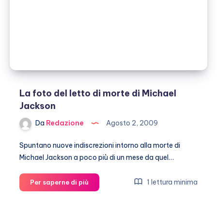
La foto del letto di morte di Michael
Jackson
Da
Redazione
Agosto 2, 2009
Spuntano nuove indiscrezioni intorno alla morte di
Michael Jackson a poco più di un mese da quel…
La
1 lettura minima
Per saperne di più
foto
del
letto