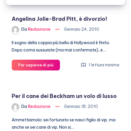
Angelina Jolie-Brad Pitt, è divorzio!
Da
Redazione
Gennaio 24, 2010
Il sogno della coppia più bella di Hollywood è finito.
Dopo corna sussurate (ma mai confermate), e…
Angelina
1 lettura minima
Per saperne di più
Jolie-
Brad
Pitt,
è
Per il cane dei Beckham un volo di lusso
divorzio!
Da
Redazione
Gennaio 18, 2010
Ammettiamolo: sei fortunato se nasci figlio di vip, ma
anche se sei cane di vip. Non si…