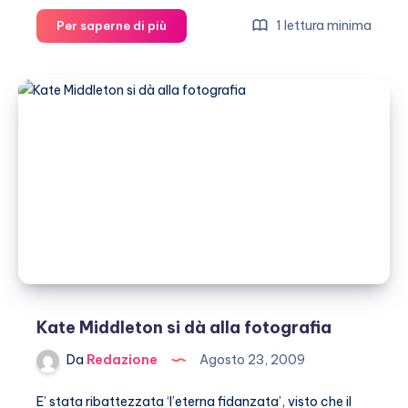
Uno
1 lettura minima
Per saperne di più
sciamano
ha
salvato
Amy
Winehouse
Kate Middleton si dà alla fotografia
Da
Redazione
Agosto 23, 2009
E’ stata ribattezzata ‘l’eterna fidanzata’, visto che il