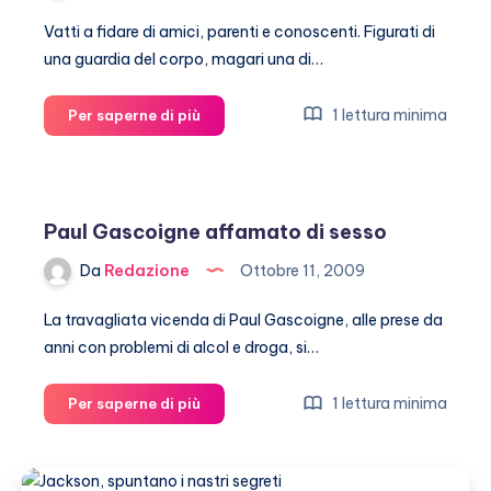
Vatti a fidare di amici, parenti e conoscenti. Figurati di
una guardia del corpo, magari una di…
Jackson:
1 lettura minima
Per saperne di più
mai
fidarsi
della
guardia
Paul Gascoigne affamato di sesso
del
corpo…
Da
Redazione
Ottobre 11, 2009
La travagliata vicenda di Paul Gascoigne, alle prese da
anni con problemi di alcol e droga, si…
Paul
1 lettura minima
Per saperne di più
Gascoigne
affamato
di