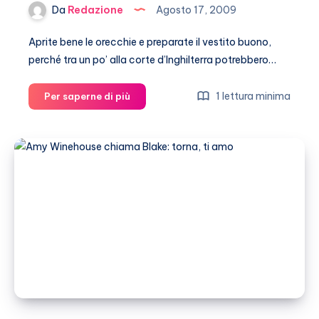
Da
Redazione
Agosto 17, 2009
Aprite bene le orecchie e preparate il vestito buono,
perché tra un po’ alla corte d’Inghilterra potrebbero…
William-
1 lettura minima
Per saperne di più
Kate
Middleton,
matrimonio
nel
2011