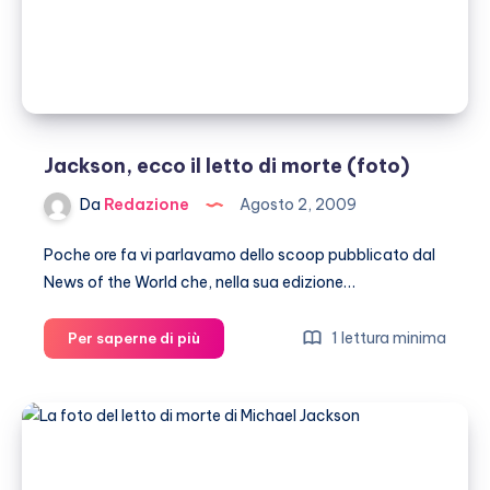
Jackson, ecco il letto di morte (foto)
Da
Redazione
Agosto 2, 2009
Poche ore fa vi parlavamo dello scoop pubblicato dal
News of the World che, nella sua edizione…
Jackson,
1 lettura minima
Per saperne di più
ecco
il
letto
di
morte
(foto)