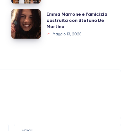
fanno
ora?
Emma
Emma Marrone e l’amicizia
costruita con Stefano De
Marrone
Martino
e
Maggio 13, 2026
l’amicizia
costruita
con
Stefano
De
Martino