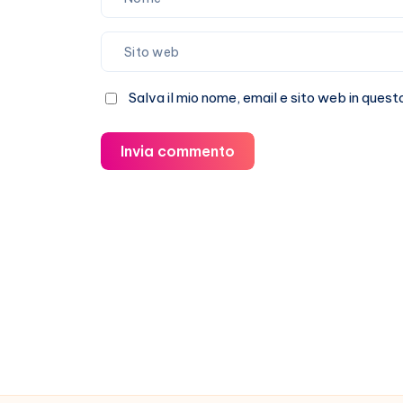
Salva il mio nome, email e sito web in que
Invia commento