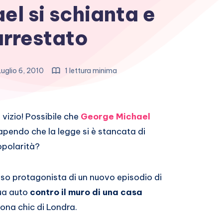
l si schianta e
arrestato
uglio 6, 2010
1 lettura minima
 vizio! Possibile che
George Michael
sapendo che la legge si è stancata di
opolarità?
 reso protagonista di un nuovo episodio di
ua auto
contro il muro di una casa
zona chic di Londra.