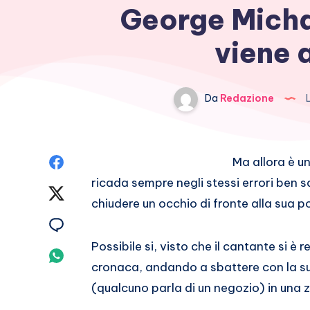
George Michae
viene 
Da
Redazione
L
Condividi
Ma allora è un
ricada sempre negli stessi errori ben 
su
Condividi
chiudere un occhio di fronte alla sua p
Facebook
su
Condividi
Possibile si, visto che il cantante si è
Twitter
su
Condividi
cronaca, andando a sbattere con la s
Email
su
(qualcuno parla di un negozio) in una 