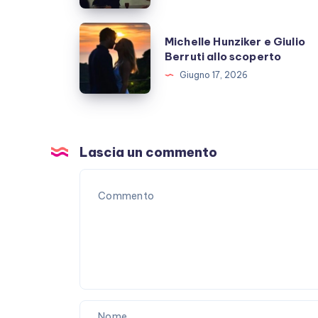
prende
una
Michelle
Michelle Hunziker e Giulio
pausa,
Hunziker
Berruti allo scoperto
fan
e
Giugno 17, 2026
preoccupati
Giulio
Berruti
allo
scoperto
Lascia un commento