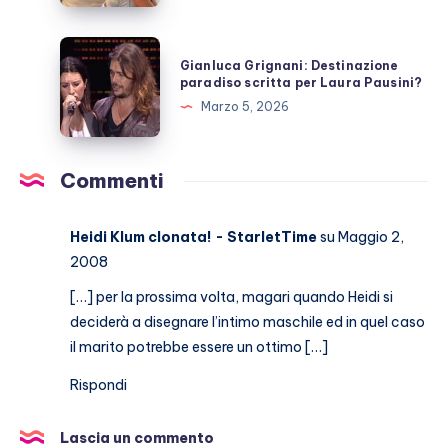
Tony
Effe
Gianluca
Gianluca Grignani: Destinazione
si
Grignani:
paradiso scritta per Laura Pausini?
sposano?
Destinazione
Marzo 5, 2026
paradiso
scritta
per
Commenti
Laura
Pausini?
Heidi Klum clonata! - StarletTime
su Maggio 2,
2008
[…] per la prossima volta, magari quando Heidi si
deciderà a disegnare l’intimo maschile ed in quel caso
il marito potrebbe essere un ottimo […]
Rispondi
Lascia un commento