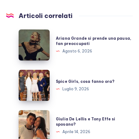
Articoli correlati
Ariana
Ariana Grande si prende una pausa,
Grande
fan preoccupati
si
Agosto 6, 2026
prende
una
pausa,
Spice
fan
Girls,
Spice Girls, cosa fanno ora?
preoccupati
cosa
Luglio 9, 2026
fanno
ora?
Giulia
Giulia De Lellis e Tony Effe si
De
sposano?
Lellis
Aprile 14, 2026
e