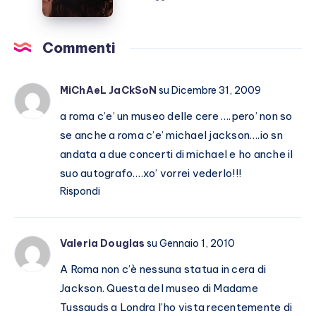
l’amicizia
costruita
con
Commenti
Stefano
De
MiChAeL JaCkSoN
su Dicembre 31, 2009
Martino
a roma c’e’ un museo delle cere ….pero’ non so
se anche a roma c’e’ michael jackson….io sn
andata a due concerti di michael e ho anche il
suo autografo….xo’ vorrei vederlo!!!
Rispondi
Valeria Douglas
su Gennaio 1, 2010
A Roma non c’è nessuna statua in cera di
Jackson. Questa del museo di Madame
Tussauds a Londra l’ho vista recentemente di