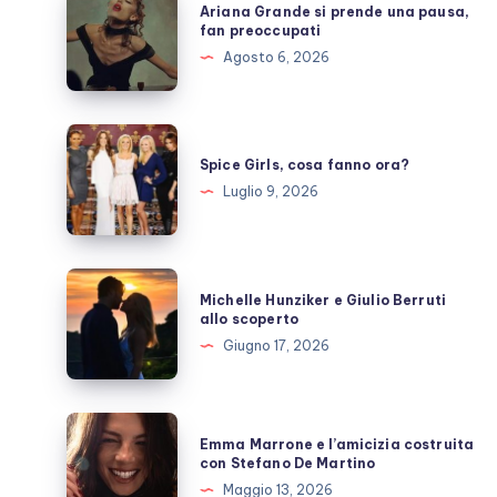
Ariana Grande si prende una pausa,
Grande
fan preoccupati
si
Agosto 6, 2026
prende
una
pausa,
Spice
fan
Girls,
Spice Girls, cosa fanno ora?
preoccupati
cosa
Luglio 9, 2026
fanno
ora?
Michelle
Michelle Hunziker e Giulio Berruti
Hunziker
allo scoperto
e
Giugno 17, 2026
Giulio
Berruti
allo
Emma
Emma Marrone e l’amicizia costruita
scoperto
Marrone
con Stefano De Martino
e
Maggio 13, 2026