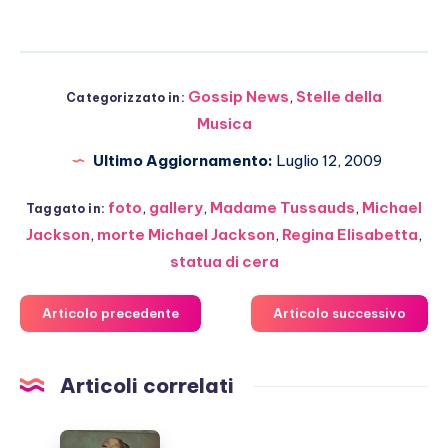
Gossip News
,
Stelle della
Categorizzato in:
Musica
Ultimo Aggiornamento:
Luglio 12, 2009
foto
,
gallery
,
Madame Tussauds
,
Michael
Taggato in:
Jackson
,
morte Michael Jackson
,
Regina Elisabetta
,
statua di cera
Articolo precedente
Articolo successivo
Articoli correlati
Ariana