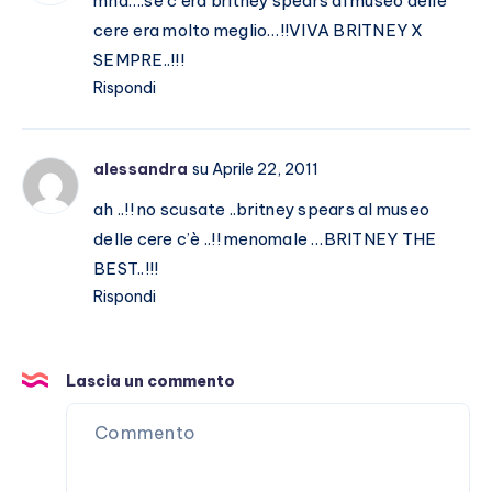
mha….se c’era britney spears al museo delle
cere era molto meglio…!!VIVA BRITNEY X
SEMPRE..!!!
Rispondi
alessandra
su Aprile 22, 2011
ah ..!! no scusate ..britney spears al museo
delle cere c’è ..!! menomale …BRITNEY THE
BEST..!!!
Rispondi
Lascia un commento