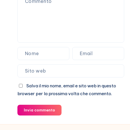
De
Martino
Salva il mio nome, email e sito web in questo
browser per la prossima volta che commento.
Invia commento