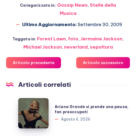
Gossip News
,
Stelle della
Categorizzato in:
Musica
Ultimo Aggiornamento:
Settembre 30, 2009
Forest Lawn
,
foto
,
Jermaine Jackson
,
Taggato in:
Michael Jackson
,
neverland
,
sepoltura
Articolo precedente
Articolo successivo
Articoli correlati
Ariana
Ariana Grande si prende una pausa,
Grande
fan preoccupati
si
Agosto 6, 2026
prende
una