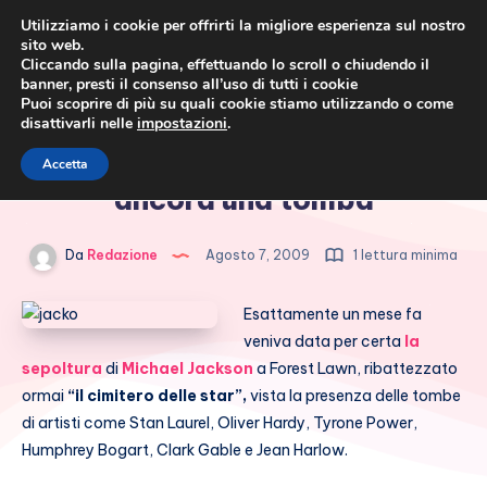
Utilizziamo i cookie per offrirti la migliore esperienza sul nostro
sito web.
Cliccando sulla pagina, effettuando lo scroll o chiudendo il
banner, presti il consenso all’uso di tutti i cookie
Puoi scoprire di più su quali cookie stiamo utilizzando o come
disattivarli nelle
impostazioni
.
Cronaca rosa, costume e
Michael Jackson non ha
Accetta
società
ancora una tomba
Da
Redazione
Agosto 7, 2009
1 lettura minima
Esattamente un mese fa
veniva data per certa
la
sepoltura
di
Michael Jackson
a Forest Lawn, ribattezzato
ormai
“il cimitero delle star”,
vista la presenza delle tombe
di artisti come Stan Laurel, Oliver Hardy, Tyrone Power,
Humphrey Bogart, Clark Gable e Jean Harlow.