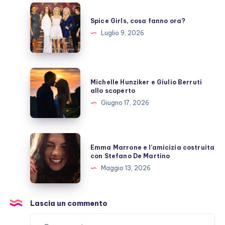
pausa,
Spice
fan
Girls,
Spice Girls, cosa fanno ora?
preoccupati
cosa
Luglio 9, 2026
fanno
ora?
Michelle
Michelle Hunziker e Giulio Berruti
Hunziker
allo scoperto
e
Giugno 17, 2026
Giulio
Berruti
allo
Emma
Emma Marrone e l’amicizia costruita
scoperto
Marrone
con Stefano De Martino
e
Maggio 13, 2026
l’amicizia
costruita
con
Lascia un commento
Stefano