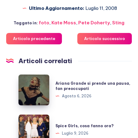
Ultimo Aggiornamento:
Luglio 11, 2008
foto
,
Kate Moss
,
Pete Doherty
,
Sting
Taggato in:
Articolo precedente
Articolo successivo
Articoli correlati
Ariana
Ariana Grande si prende una pausa,
Grande
fan preoccupati
si
Agosto 6, 2026
prende
una
pausa,
Spice
fan
Girls,
Spice Girls, cosa fanno ora?
preoccupati
cosa
Luglio 9, 2026