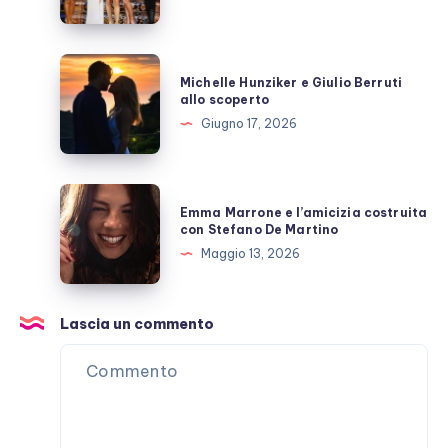
fanno
ora?
Michelle
Michelle Hunziker e Giulio Berruti
Hunziker
allo scoperto
e
Giugno 17, 2026
Giulio
Berruti
allo
Emma
Emma Marrone e l’amicizia costruita
scoperto
Marrone
con Stefano De Martino
e
Maggio 13, 2026
l’amicizia
costruita
con
Lascia un commento
Stefano
De
Martino