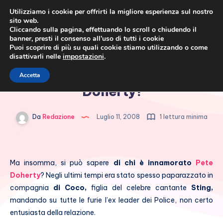
Utilizziamo i cookie per offrirti la migliore esperienza sul nostro
sito web.
Cliccando sulla pagina, effettuando lo scroll o chiudendo il
banner, presti il consenso all’uso di tutti i cookie
Puoi scoprire di più su quali cookie stiamo utilizzando o come
disattivarli nelle
impostazioni
.
Cronaca rosa, costume e
Quanti amori per Pete
Accetta
società
Doherty!
Da
Redazione
Luglio 11, 2008
1 lettura minima
Ma insomma, si può sapere
di chi è innamorato
Pete
Doherty
? Negli ultimi tempi era stato spesso paparazzato in
compagnia
di Coco,
figlia del celebre cantante
Sting,
mandando su tutte le furie l’ex leader dei Police, non certo
entusiasta della relazione.