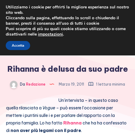
Utilizziamo i cookie per offrirti la migliore esperienza sul nostro
sito web.
Cliccando sulla pagina, effettuando lo scroll o chiudendo il
banner, presti il consenso all’uso di tutti i cookie
Puoi scoprire di più su quali cookie stiamo utilizzando o come
disattivarli nelle
impostazioni
.
Cronaca rosa, costume e
Accetta
società
Rihanna è delusa da suo padre
Da
Redazione
Marzo 19, 2011
1 lettura minima
Un’intervista – in questo caso
quella rilasciata a
Vogue
– può essere l’occasione per
mettere i puntini sulle i e per parlare del rapporto con la
propria famiglia. Lo ha fatto
Rihanna
che ha ha confessato
di
non aver più legami con il padre
.