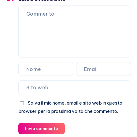
Stefano
De
Martino
Salva il mio nome, email e sito web in questo
browser per la prossima volta che commento.
Invia commento