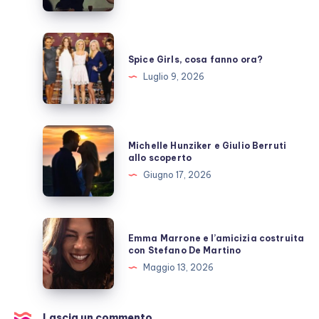
prende
una
pausa,
Spice
fan
Girls,
Spice Girls, cosa fanno ora?
preoccupati
cosa
Luglio 9, 2026
fanno
ora?
Michelle
Michelle Hunziker e Giulio Berruti
Hunziker
allo scoperto
e
Giugno 17, 2026
Giulio
Berruti
allo
Emma
Emma Marrone e l’amicizia costruita
scoperto
Marrone
con Stefano De Martino
e
Maggio 13, 2026
l’amicizia
costruita
con
Lascia un commento