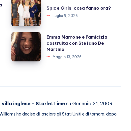
Spice
a
Spice Girls, cosa fanno ora?
Girls,
Luglio 9, 2026
cosa
fanno
ora?
Emma
Emma Marrone e l’amicizia
costruita con Stefano De
Marrone
Martino
e
Maggio 13, 2026
l’amicizia
costruita
con
Stefano
De
Martino
 villa inglese - StarletTime
su Gennaio 31, 2009
Williams ha deciso di lasciare gli Stati Uniti e di tornare, dopo