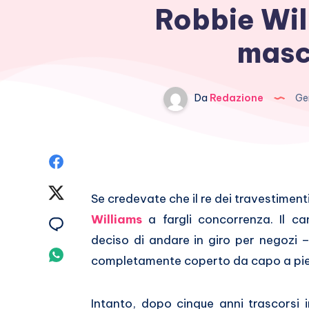
Robbie Wil
masc
Da
Redazione
Ge
Condividi
su
Condividi
Se credevate che il re dei travestiment
Facebook
su
Williams
a fargli concorrenza. Il ca
Condividi
deciso di andare in giro per negozi –
Twitter
su
Condividi
completamente coperto da capo a pie
Email
su
Intanto, dopo cinque anni trascorsi