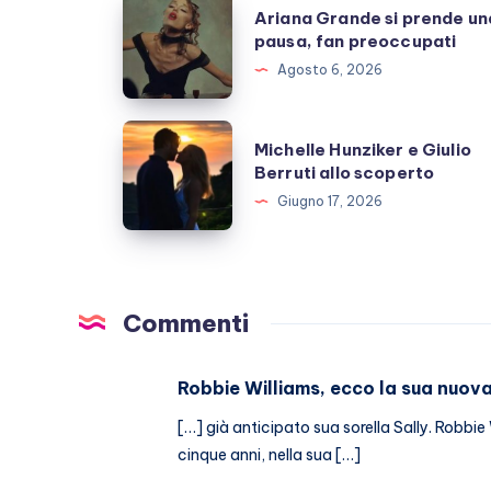
Ariana
Ariana Grande si prende un
Grande
pausa, fan preoccupati
si
Agosto 6, 2026
prende
una
Michelle
Michelle Hunziker e Giulio
pausa,
Hunziker
Berruti allo scoperto
fan
e
Giugno 17, 2026
preoccupati
Giulio
Berruti
allo
scoperto
Commenti
Robbie Williams, ecco la sua nuova
[…] già anticipato sua sorella Sally. Robbie 
cinque anni, nella sua […]