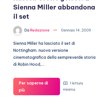
Sienna Miller abbandona
il set
Da
Redazione
Gennaio 14, 2009
Sienna Miller ha lasciato il set di
Nottingham, nuova versione
cinematografica della sempreverde storia
di Robin Hood,…
Per saperne di
1 lettura
Russell
minima
più
Crowe
geloso.
E