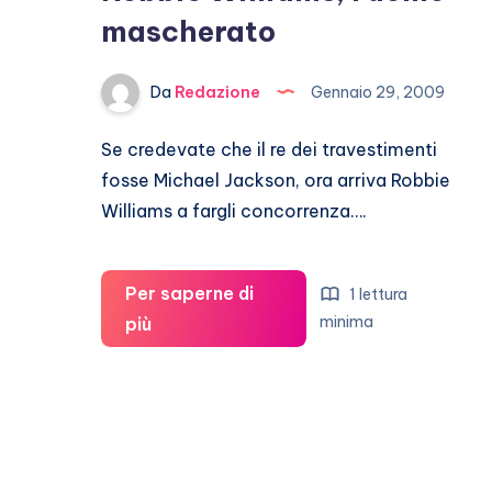
mascherato
Da
Redazione
Gennaio 29, 2009
Se credevate che il re dei travestimenti
fosse Michael Jackson, ora arriva Robbie
Williams a fargli concorrenza….
Per saperne di
1 lettura
Robbie
minima
più
Williams,
l’uomo
mascherato