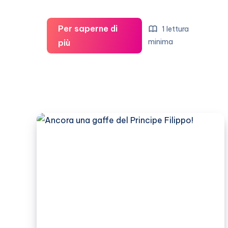
Per saperne di
1 lettura
Briatore-
minima
più
Gregoraci:
scene
da
un
matrimonio