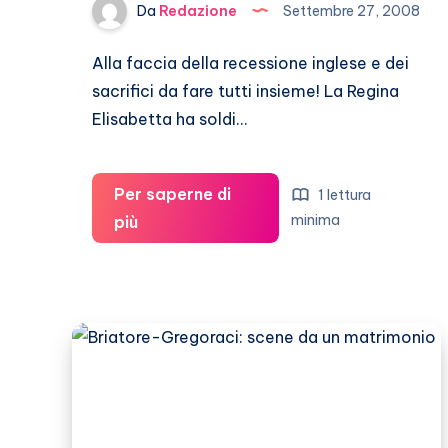
Da
Redazione
Settembre 27, 2008
Alla faccia della recessione inglese e dei
sacrifici da fare tutti insieme! La Regina
Elisabetta ha soldi…
Per saperne di
1 lettura
Un
minima
più
jet
privato
per
la
Regina
Elisabetta