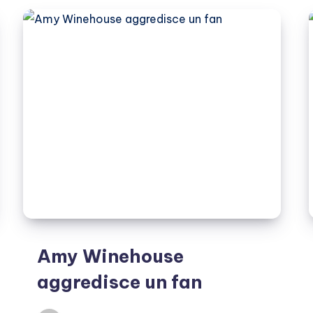
Sienna
Miller
abbandona
il
set
Amy Winehouse
aggredisce un fan