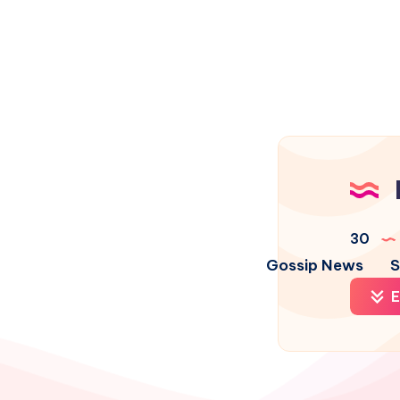
30
Gossip News
S
E