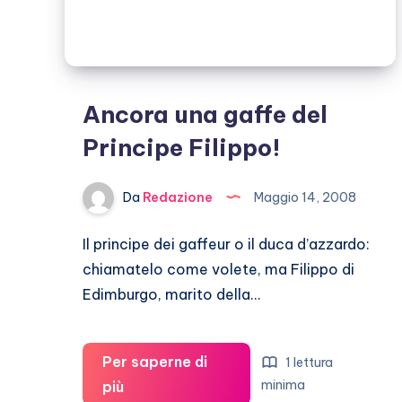
Ancora una gaffe del
Principe Filippo!
Da
Redazione
Maggio 14, 2008
Il principe dei gaffeur o il duca d’azzardo:
chiamatelo come volete, ma Filippo di
Edimburgo, marito della…
Per saperne di
1 lettura
Ancora
minima
più