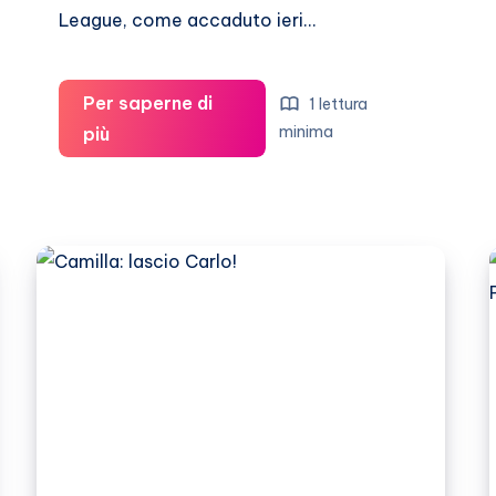
League, come accaduto ieri…
Per saperne di
1 lettura
Da
minima
più
Coleen
McLoughlin
a
Nereida
Gallardo:
la
Champions
delle
wags