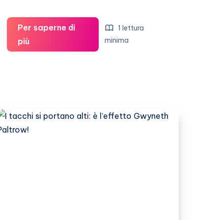
Per saperne di
1 lettura
Nozze
minima
più
reali:
il
si
di
Peter
Phillips