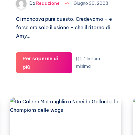
Da
Redazione
Giugno 30, 2008
Ci mancava pure questo. Credevamo – e
forse era solo illusione – che il ritorno di
Amy…
Per saperne di
1 lettura
Amy
minima
più
Winehouse
aggredisce
un
fan