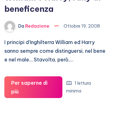
beneficenza
Da
Redazione
Ottobre 19, 2008
I principi d’Inghilterra William ed Harry
sanno sempre come distinguersi, nel bene
e nel male… Stavolta, però,…
Per saperne di
1 lettura
William
minima
più
e
Harry,
rally
di
beneficenza