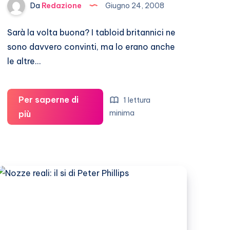
Da
Redazione
Giugno 24, 2008
Sarà la volta buona? I tabloid britannici ne
sono davvero convinti, ma lo erano anche
le altre…
Per saperne di
1 lettura
Il
minima
più
Principe
William
prossimo
alle
nozze?