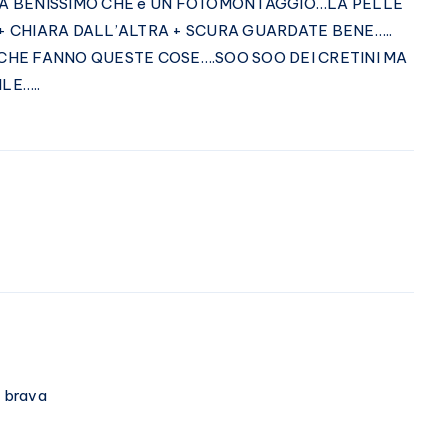
TA BENISSIMO CHE è UN FOTOMONTAGGIO…LA PELLE
+ CHIARA DALL’ALTRA + SCURA GUARDATE BENE…..
CHE FANNO QUESTE COSE….SOO SOO DEI CRETINI MA
LE…..
e brava