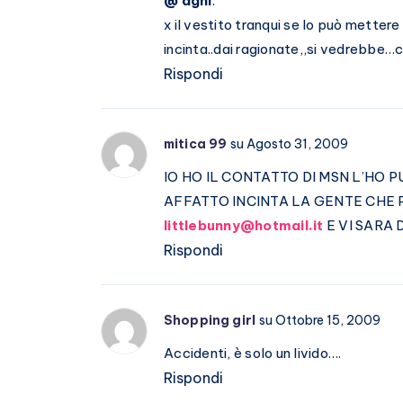
@ aghi
:
x il vestito tranqui se lo può mettere
incinta..dai ragionate,,si vedrebbe…c
Rispondi
mitica 99
su Agosto 31, 2009
IO HO IL CONTATTO DI MSN L’HO
AFFATTO INCINTA LA GENTE CHE 
littlebunny@hotmail.it
E VI SARA 
Rispondi
Shopping girl
su Ottobre 15, 2009
Accidenti, è solo un livido….
Rispondi