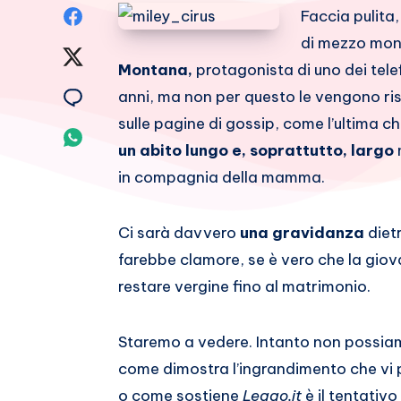
Condividi
Faccia pulita,
di mezzo mon
su
Condividi
Montana,
protagonista di uno dei telef
Facebook
su
Condividi
anni, ma non per questo le vengono ris
sulle pagine di gossip, come l’ultima c
Twitter
su
Condividi
un abito lungo e, soprattutto, largo
Email
su
in compagnia della mamma.
Whatsapp
Ci sarà davvero
una gravidanza
dietr
farebbe clamore, se è vero che la giova
restare vergine fino al matrimonio.
Staremo a vedere. Intanto non possia
come dimostra l’ingrandimento che vi
o come sostiene
Leggo.it
è il tentativo