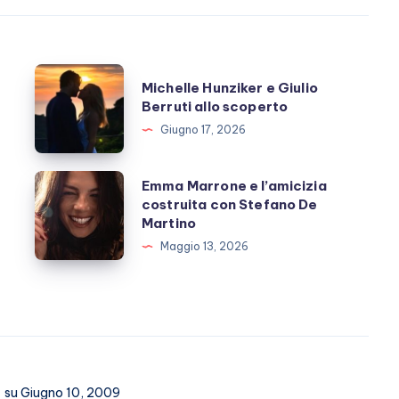
Michelle
Michelle Hunziker e Giulio
Hunziker
Berruti allo scoperto
e
Giugno 17, 2026
Giulio
Berruti
Emma
Emma Marrone e l’amicizia
allo
costruita con Stefano De
Marrone
Martino
scoperto
e
Maggio 13, 2026
l’amicizia
costruita
con
Stefano
De
Martino
s
su Giugno 10, 2009