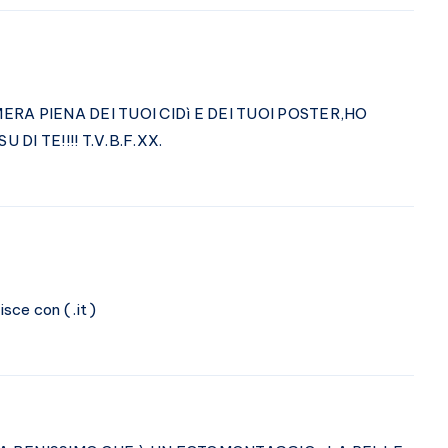
RA PIENA DEI TUOI CIDì E DEI TUOI POSTER,HO
DI TE!!!! T.V.B.F.XX.
sce con ( .it )