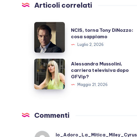
Articoli correlati
NCIS,
NCIS, torna Tony DiNozzo:
torna
cosa sappiamo
Tony
Luglio 2, 2026
DiNozzo:
cosa
Alessandra
Alessandra Mussolini,
sappiamo
carriera televisiva dopo
Mussolini,
GFVip?
carriera
Maggio 21, 2026
televisiva
dopo
GFVip?
Commenti
Io_Adoro_La_Mitica_Miley_Cyru