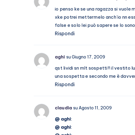
io penso ke se una ragazza si vuole m
xke potrei mettermelo anch’io nn ess
false e solo lei può sapere se lo sono!
Rispondi
aghi
su Giugno 17, 2009
qst lividi sn mlt sospetti!! il vestito
una sospetta e secondo me è davvero
Rispondi
claudia
su Agosto 11, 2009
@ aghi
:
@ aghi
: