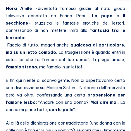
Nora Amile
-diventata famosa grazie al noto gioco
televisivo condotto da Enrico Papi –
La pupa e il
secchione
– stuzzica le fantasie erotiche dei lettori,
confessando di non mettere limiti alla
fantasia tra le
lenzuola:
“Faccio di tutto, magari anche
qualcosa di particolare,
ma su un letto comodo.
La trasgressione è quando entri in
estasi perché fai l’amore col tuo uomo”. Ti prego amore,
famolo strano,
ma famolo in un letto!
E fin qui niente di sconvolgente. Non ci aspettavamo certo
una disquisizione sui Massimi Sistemi. Nel corso dell’intervista
però va oltre, confessando una certa
propensione per
l’amore lesbo:
“Andare con una donna?
Mai dire mai.
La
donna mi piace forte,
con le palle
“.
Al di là della dichiarazione contraddittoria (una donna con le
palle non è forse “quasi un uomo”?) sembra che ultimamente