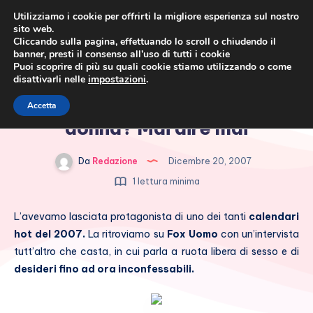
Utilizziamo i cookie per offrirti la migliore esperienza sul nostro
sito web.
Cliccando sulla pagina, effettuando lo scroll o chiudendo il
banner, presti il consenso all’uso di tutti i cookie
Puoi scoprire di più su quali cookie stiamo utilizzando o come
disattivarli nelle
impostazioni
.
Cronaca rosa, costume e
Nora Amile: sesso con una
Accetta
società
donna? Mai dire mai
Da
Redazione
Dicembre 20, 2007
1 lettura minima
L’avevamo lasciata protagonista di uno dei tanti
calendari
hot del 2007.
La ritroviamo su
Fox Uomo
con un’intervista
tutt’altro che casta, in cui parla a ruota libera di sesso e di
desideri fino ad ora inconfessabili.