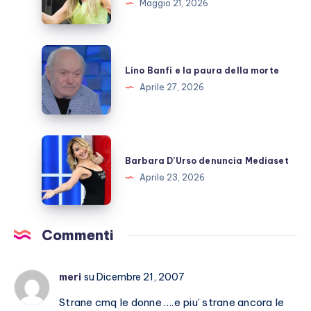
Maggio 21, 2026
televisiva
dopo
GFVip?
Lino
Banfi
Lino Banfi e la paura della morte
e
Aprile 27, 2026
la
paura
della
Barbara
morte
D’Urso
Barbara D’Urso denuncia Mediaset
denuncia
Aprile 23, 2026
Mediaset
Commenti
meri
su Dicembre 21, 2007
Strane cmq le donne ….e piu’ strane ancora le