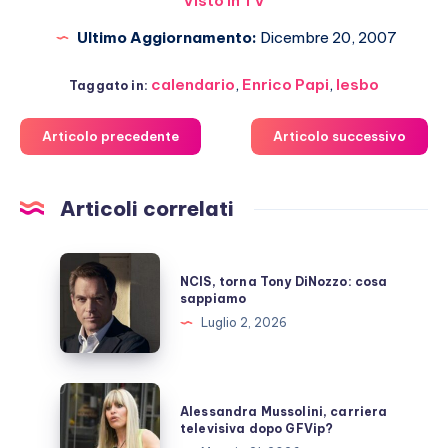
Visto in TV
Ultimo Aggiornamento:
Dicembre 20, 2007
calendario
,
Enrico Papi
,
lesbo
Taggato in:
Articolo precedente
Articolo successivo
Articoli correlati
NCIS,
NCIS, torna Tony DiNozzo: cosa
torna
sappiamo
Tony
Luglio 2, 2026
DiNozzo:
cosa
sappiamo
Alessandra
Alessandra Mussolini, carriera
Mussolini,
televisiva dopo GFVip?
carriera