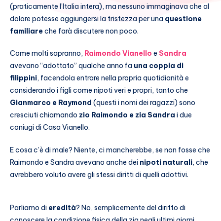
(praticamente l’Italia intera), ma nessuno immaginava che al
dolore potesse aggiungersi la tristezza per una
questione
familiare
che farà discutere non poco.
Come molti sapranno,
Raimondo Vianello
e
Sandra
avevano “adottato” qualche anno fa
una coppia di
filippini
, facendola entrare nella propria quotidianità e
considerando i figli come nipoti veri e propri, tanto che
Gianmarco e Raymond
(questi i nomi dei ragazzi) sono
cresciuti chiamando
zio Raimondo e zia Sandra
i due
coniugi di Casa Vianello.
E cosa c’è di male? Niente, ci mancherebbe, se non fosse che
Raimondo e Sandra avevano anche dei
nipoti naturali
, che
avrebbero voluto avere gli stessi diritti di quelli adottivi.
Parliamo di
eredità
? No, semplicemente del diritto di
conoscere la condizione fisica della zia negli ultimi giorni