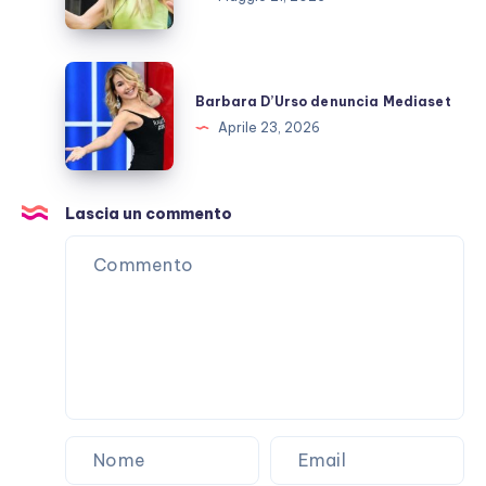
televisiva
dopo
GFVip?
Barbara
D’Urso
Barbara D’Urso denuncia Mediaset
denuncia
Aprile 23, 2026
Mediaset
Lascia un commento