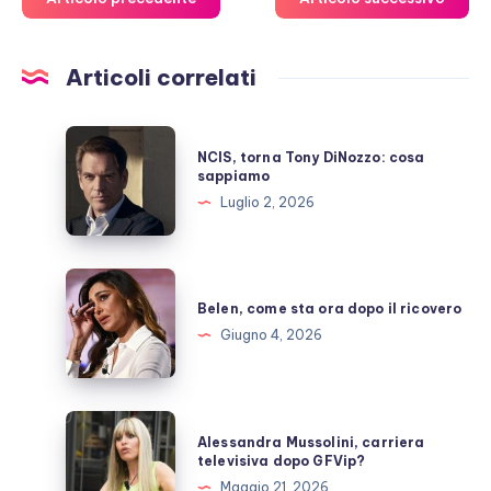
Articoli correlati
NCIS,
NCIS, torna Tony DiNozzo: cosa
torna
sappiamo
Tony
Luglio 2, 2026
DiNozzo:
cosa
sappiamo
Belen,
come
Belen, come sta ora dopo il ricovero
sta
Giugno 4, 2026
ora
dopo
il
Alessandra
Alessandra Mussolini, carriera
ricovero
Mussolini,
televisiva dopo GFVip?
carriera
Maggio 21, 2026