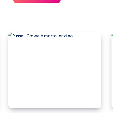
Taricone,
l’ultimo
viaggio