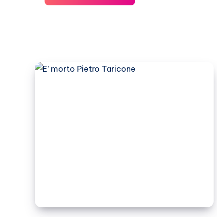
Liorni
ricorda
Taricone