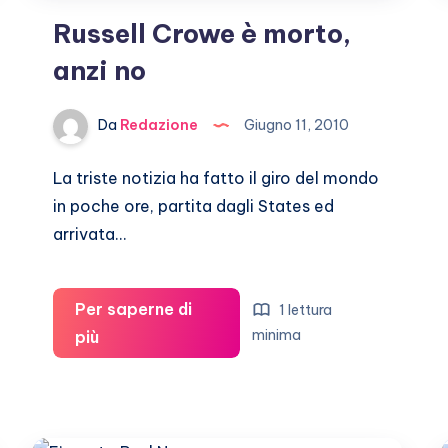
Russell Crowe è morto,
anzi no
Da
Redazione
Giugno 11, 2010
La triste notizia ha fatto il giro del mondo
in poche ore, partita dagli States ed
arrivata…
Per saperne di
1 lettura
Russell
minima
più
Crowe
è
morto,