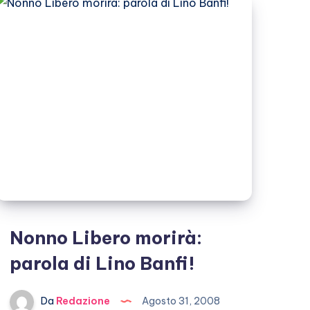
è
morto
il
gatto!
Nonno Libero morirà:
parola di Lino Banfi!
Da
Redazione
Agosto 31, 2008