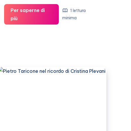
Per saperne di
1 lettura
E’
minima
più
morto
Francesco
Cossiga