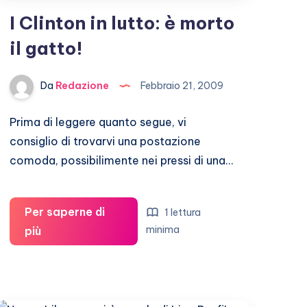
I Clinton in lutto: è morto
il gatto!
Da
Redazione
Febbraio 21, 2009
Prima di leggere quanto segue, vi
consiglio di trovarvi una postazione
comoda, possibilimente nei pressi di una…
Per saperne di
1 lettura
I
minima
più
Clinton
in
lutto: