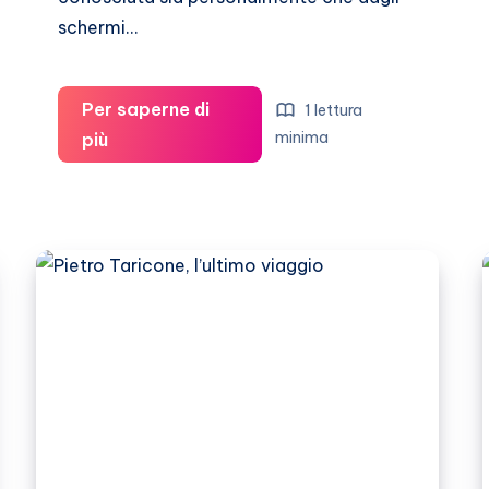
schermi…
Per saperne di
1 lettura
Sandra
minima
più
Mondaini:
è
guerra
tra
nipoti
e
filippini