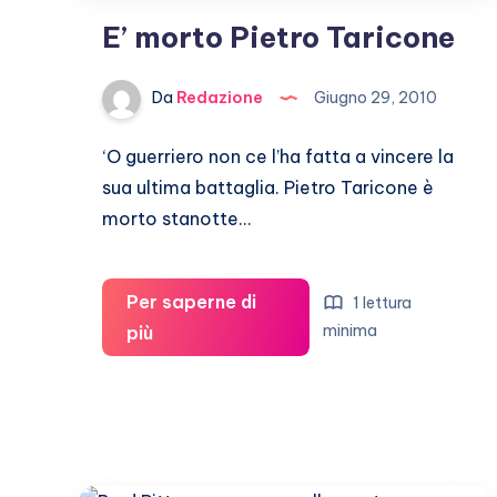
E’ morto Pietro Taricone
Da
Redazione
Giugno 29, 2010
‘O guerriero non ce l’ha fatta a vincere la
sua ultima battaglia. Pietro Taricone è
morto stanotte…
Per saperne di
1 lettura
E’
minima
più
morto
Pietro
Taricone