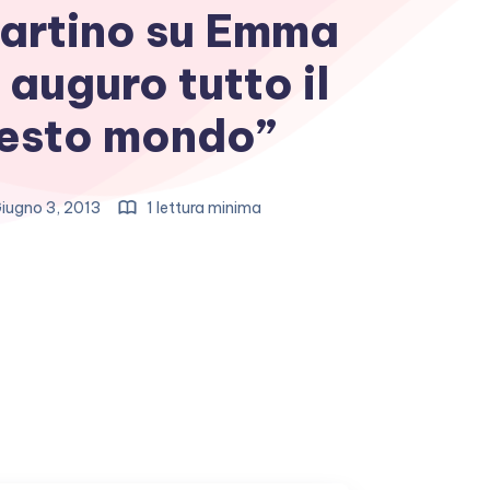
artino su Emma
auguro tutto il
uesto mondo”
iugno 3, 2013
1 lettura minima