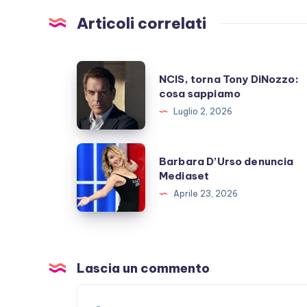
Articoli correlati
NCIS,
NCIS, torna Tony DiNozzo:
torna
cosa sappiamo
Tony
Luglio 2, 2026
DiNozzo:
cosa
Barbara
Barbara D’Urso denuncia
sappiamo
D’Urso
Mediaset
denuncia
Aprile 23, 2026
Mediaset
Lascia un commento