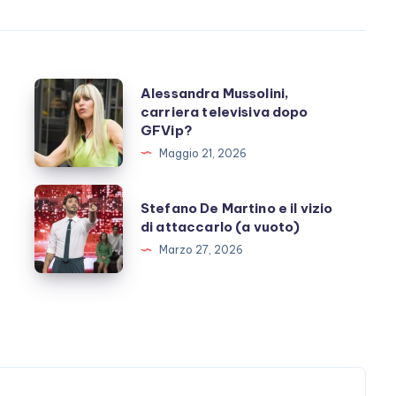
Alessandra
Alessandra Mussolini,
carriera televisiva dopo
Mussolini,
GFVip?
carriera
Maggio 21, 2026
televisiva
dopo
Stefano
Stefano De Martino e il vizio
GFVip?
De
di attaccarlo (a vuoto)
Martino
Marzo 27, 2026
e
il
vizio
di
attaccarlo
(a