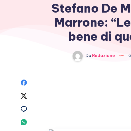
Stefano De M
Marrone: “Le 
bene di q
Da
Redazione
G
Condividi
su
Condividi
Facebook
su
Condividi
Twitter
su
Condividi