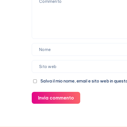
Salva il mio nome, email e sito web in que
Invia commento