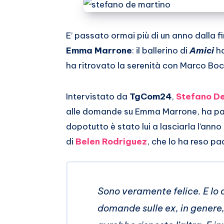
Email
su
Whatsapp
E’ passato ormai più di un anno dalla f
Emma Marrone
: il ballerino di
Amici
h
ha ritrovato la serenità con Marco Boc
Intervistato da
TgCom24
,
Stefano De
alle domande su Emma Marrone, ha par
dopotutto è stato lui a lasciarla l’an
di
Belen Rodriguez
, che lo ha reso pa
Sono veramente felice. E lo
domande sulle ex, in genere