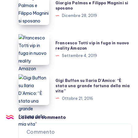
Giorgia Palmas e Filippo Magnini si
Palmas
sposano
e
Dicembre 28, 2019
Filippo
Magnini
si
Francesco
Francesco Totti vip in fuga in nuovo
sposano
Totti
reality Amazon
vip
Settembre 4, 2019
in
fuga
in
Gigi
Gigi Buffon su Ilaria D’Amico: “È
nuovo
Buffon
stata una grande fortuna della mia
vita”
reality
su
Ottobre 21, 2016
Amazon
Ilaria
D’Amico:
“È
Lascia un commento
stata
una