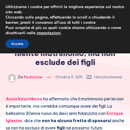
Utilizziamo i cookie per offrirti la migliore esperienza sul nostro
sito web.
Cliccando sulla pagina, effettuando lo scroll o chiudendo il
banner, presti il consenso all’uso di tutti i cookie
Puoi scoprire di più su quali cookie stiamo utilizzando o come
disattivarli nelle
impostazioni
.
Cronaca rosa, costume e
Anna Kournikova: per ora
Accetta
società
niente matrimonio, ma non
esclude dei figli
Da
Redazione
Ottobre 11, 2011
1 lettura minima
Anna Kournikova
ha affermato che il matrimonio per lei non
è importante, ma vorrebbe comunque avere dei figli. La
bellissima 30enne russa da dieci anni fidanzata con
Enrique
Iglesias
, dice che
non ha alcuna fretta di sposarsi
anche
se non ha escluso di avere
figli
nel prossimo futuro.