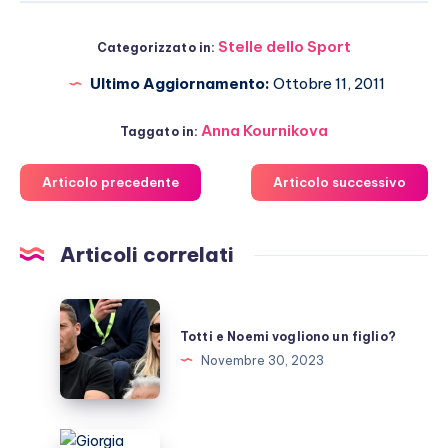
Stelle dello Sport
Categorizzato in:
Ultimo Aggiornamento:
Ottobre 11, 2011
Anna Kournikova
Taggato in:
Articolo precedente
Articolo successivo
Articoli correlati
Totti
e
Totti e Noemi vogliono un figlio?
Noemi
Novembre 30, 2023
vogliono
un
figlio?
Giorgia