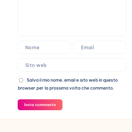
grande
fortuna
della
mia
vita”
Salva il mio nome, email e sito web in questo
browser per la prossima volta che commento.
Invia commento