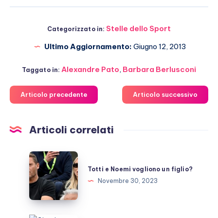
Stelle dello Sport
Categorizzato in:
Ultimo Aggiornamento:
Giugno 12, 2013
Alexandre Pato
,
Barbara Berlusconi
Taggato in:
Articolo precedente
Articolo successivo
Articoli correlati
Totti
e
Totti e Noemi vogliono un figlio?
Noemi
Novembre 30, 2023
vogliono
un
figlio?