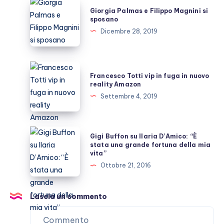
Giorgia
Giorgia Palmas e Filippo Magnini si
Palmas
sposano
e
Dicembre 28, 2019
Filippo
Magnini
si
Francesco
Francesco Totti vip in fuga in nuovo
sposano
Totti
reality Amazon
vip
Settembre 4, 2019
in
fuga
in
Gigi
Gigi Buffon su Ilaria D’Amico: “È
nuovo
Buffon
stata una grande fortuna della mia
vita”
reality
su
Ottobre 21, 2016
Amazon
Ilaria
D’Amico:
“È
Lascia un commento
stata
una