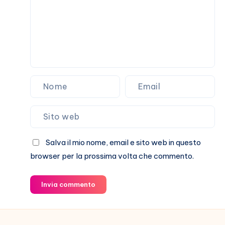
grande
fortuna
della
mia
vita”
Salva il mio nome, email e sito web in questo
browser per la prossima volta che commento.
Invia commento