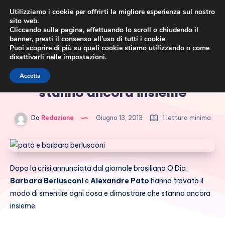
Utilizziamo i cookie per offrirti la migliore esperienza sul nostro
sito web.
Cliccando sulla pagina, effettuando lo scroll o chiudendo il
banner, presti il consenso all’uso di tutti i cookie
Puoi scoprire di più su quali cookie stiamo utilizzando o come
disattivarli nelle
impostazioni
.
Cronaca rosa, costume e
Barbara Berlusconi e Pato
Accetta
società
stanno ancora insieme
Da
Redazione
Giugno 13, 2013
1 lettura minima
Dopo la crisi annunciata dal giornale brasiliano O Dia,
Barbara Berlusconi
e
Alexandre Pato
hanno trovato il
modo di smentire ogni cosa e dimostrare che stanno ancora
insieme.