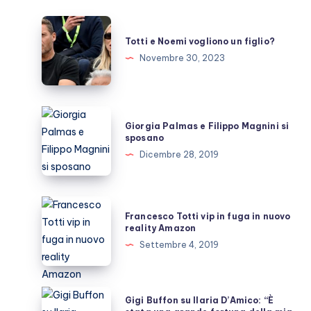
Totti
e
Totti e Noemi vogliono un figlio?
Noemi
Novembre 30, 2023
vogliono
un
figlio?
Giorgia
Giorgia Palmas e Filippo Magnini si
Palmas
sposano
e
Dicembre 28, 2019
Filippo
Magnini
si
Francesco
Francesco Totti vip in fuga in nuovo
sposano
Totti
reality Amazon
vip
Settembre 4, 2019
in
fuga
in
Gigi
Gigi Buffon su Ilaria D’Amico: “È
nuovo