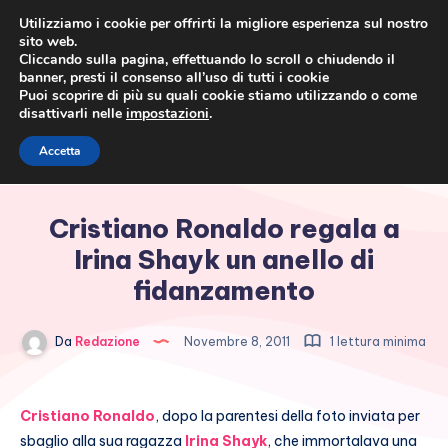
Utilizziamo i cookie per offrirti la migliore esperienza sul nostro
sito web.
Cliccando sulla pagina, effettuando lo scroll o chiudendo il
banner, presti il consenso all’uso di tutti i cookie
Puoi scoprire di più su quali cookie stiamo utilizzando o come
disattivarli nelle
impostazioni
.
Cronaca rosa, costume e
Accetta
società
Cristiano Ronaldo regala a
Irina Shayk un anello di
fidanzamento
Da
Redazione
Novembre 8, 2011
1 lettura minima
Cristiano Ronaldo
, dopo la parentesi della foto inviata per
sbaglio alla sua ragazza
Irina Shayk
, che immortalava una