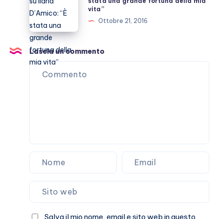
Buffon
stata una grande fortuna della mia
vita”
reality
su
Ottobre 21, 2016
Amazon
Ilaria
D’Amico:
“È
Lascia un commento
stata
una
grande
fortuna
della
mia
vita”
Salva il mio nome, email e sito web in questo