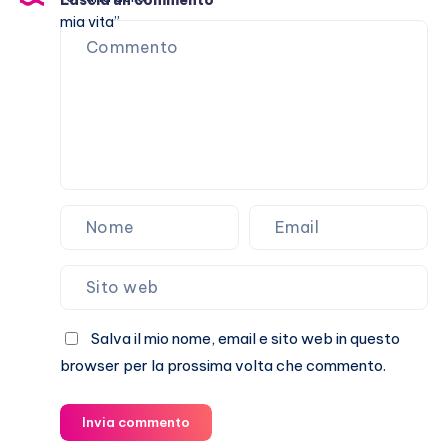
stata
una
grande
fortuna
della
mia
vita”
Salva il mio nome, email e sito web in questo
browser per la prossima volta che commento.
Invia commento