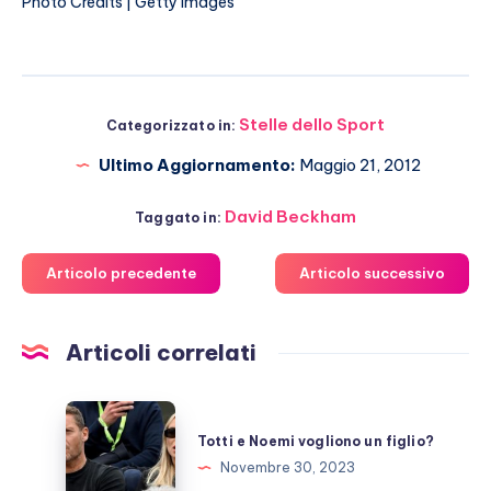
Photo Credits | Getty Images
Stelle dello Sport
Categorizzato in:
Ultimo Aggiornamento:
Maggio 21, 2012
David Beckham
Taggato in:
Articolo precedente
Articolo successivo
Articoli correlati
Totti
e
Totti e Noemi vogliono un figlio?
Noemi
Novembre 30, 2023