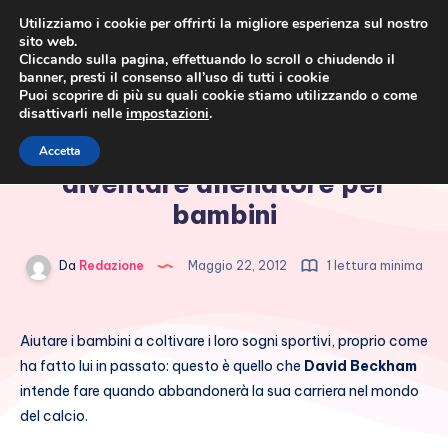
Utilizziamo i cookie per offrirti la migliore esperienza sul nostro
sito web.
Cliccando sulla pagina, effettuando lo scroll o chiudendo il
banner, presti il consenso all’uso di tutti i cookie
Puoi scoprire di più su quali cookie stiamo utilizzando o come
disattivarli nelle
impostazioni
.
Cronaca rosa, costume e
David Beckham vuole
Accetta
società
diventare allenatore per
bambini
Da
Redazione
Maggio 22, 2012
1 lettura minima
Aiutare i bambini a coltivare i loro sogni sportivi, proprio come
ha fatto lui in passato: questo è quello che
David Beckham
intende fare quando abbandonerà la sua carriera nel mondo
del calcio.