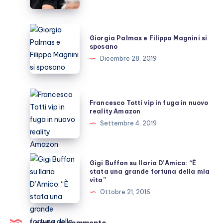
vogliono
un
figlio?
Giorgia
Giorgia Palmas e Filippo Magnini si
Palmas
sposano
e
Dicembre 28, 2019
Filippo
Magnini
si
Francesco
Francesco Totti vip in fuga in nuovo
sposano
Totti
reality Amazon
vip
Settembre 4, 2019
in
fuga
in
Gigi
Gigi Buffon su Ilaria D’Amico: “È
nuovo
Buffon
stata una grande fortuna della mia
vita”
reality
su
Ottobre 21, 2016
Amazon
Ilaria
D’Amico:
“È
Lascia un commento