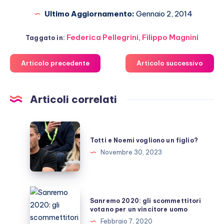
Ultimo Aggiornamento:
Gennaio 2, 2014
Federica Pellegrini
,
Filippo Magnini
Taggato in:
Articolo precedente
Articolo successivo
Articoli correlati
Totti
e
Totti e Noemi vogliono un figlio?
Noemi
Novembre 30, 2023
vogliono
un
figlio?
Sanremo
Sanremo 2020: gli scommettitori
2020:
votano per un vincitore uomo
gli
Febbraio 7, 2020