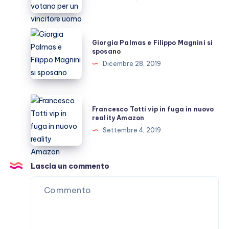
scommettitori
votano
per
Giorgia
Giorgia Palmas e Filippo Magnini si
un
Palmas
sposano
vincitore
e
Dicembre 28, 2019
uomo
Filippo
Magnini
si
Francesco
Francesco Totti vip in fuga in nuovo
sposano
Totti
reality Amazon
vip
Settembre 4, 2019
in
fuga
in
Lascia un commento
nuovo
reality
Amazon