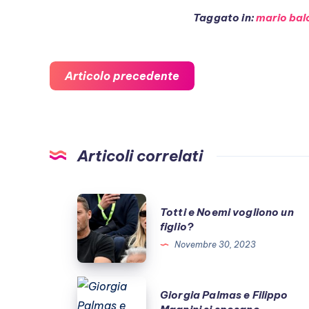
Taggato in:
mario balo
Articolo precedente
Articoli correlati
Totti
Totti e Noemi vogliono un
e
figlio?
Noemi
Novembre 30, 2023
vogliono
un
Giorgia
Giorgia Palmas e Filippo
figlio?
Palmas