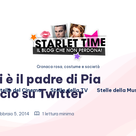
Cronaca rosa, costume e società
 è il padre di Pia
cio su Twitter
telle del Cinema
Stelle della TV
Stelle della Mu
bbraio 5, 2014
1 lettura minima