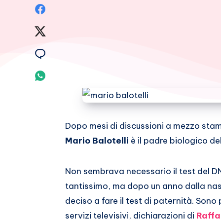
Condividi
su
Condividi
Facebook
su
Condividi
Twitter
su
Condividi
Email
su
Whatsapp
Dopo mesi di discussioni a mezzo stamp
Mario Balotelli
è il padre biologico dell
Non sembrava necessario il test del DN
tantissimo, ma dopo un anno dalla nas
deciso a fare il test di paternità. Sono
servizi televisivi, dichiarazioni di
Raffa