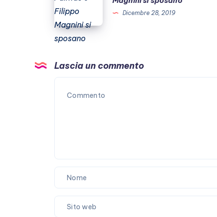
Magnini si sposano
e
Dicembre 28, 2019
Filippo
Magnini
si
sposano
Lascia un commento