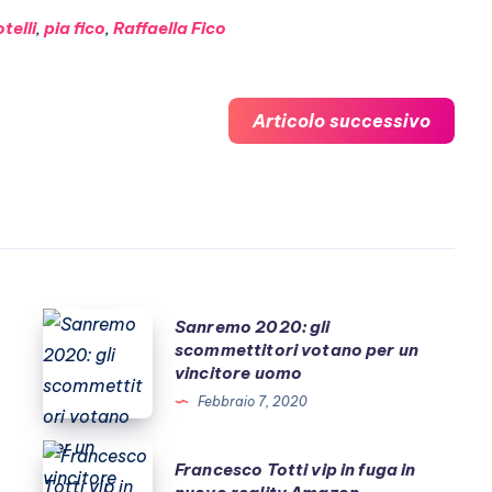
telli
,
pia fico
,
Raffaella Fico
Articolo successivo
Sanremo
Sanremo 2020: gli
scommettitori votano per un
2020:
vincitore uomo
gli
Febbraio 7, 2020
scommettitori
votano
Francesco
Francesco Totti vip in fuga in
per
Totti