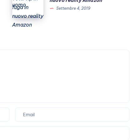
nuovo reality Amazon
un
vip
Settembre 4, 2019
vincitore
in
uomo
fuga
in
nuovo
reality
Amazon