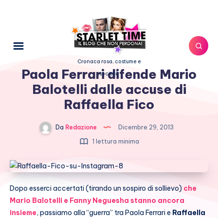
Cronaca rosa, costume e
Paola Ferrari difende Mario
società
Balotelli dalle accuse di
Raffaella Fico
Da
Redazione
Dicembre 29, 2013
1 lettura minima
Dopo esserci accertati (tirando un sospiro di sollievo)
che
Mario Balotelli e Fanny Neguesha
stanno ancora
insieme
, passiamo alla “guerra” tra Paola Ferrari e
Raffaella