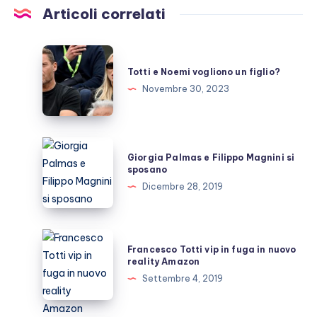
Articoli correlati
Totti
e
Totti e Noemi vogliono un figlio?
Noemi
Novembre 30, 2023
vogliono
un
figlio?
Giorgia
Giorgia Palmas e Filippo Magnini si
Palmas
sposano
e
Dicembre 28, 2019
Filippo
Magnini
si
Francesco
Francesco Totti vip in fuga in nuovo
sposano
Totti
reality Amazon
vip
Settembre 4, 2019
in
fuga