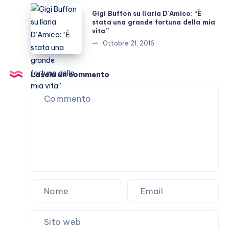
in
Gigi
Gigi Buffon su Ilaria D’Amico: “È
nuovo
Buffon
stata una grande fortuna della mia
vita”
reality
su
Ottobre 21, 2016
Amazon
Ilaria
D’Amico:
“È
Lascia un commento
stata
una
grande
fortuna
della
mia
vita”