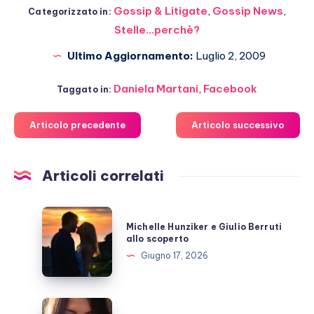
Gossip & Litigate
,
Gossip News
,
Categorizzato in:
Stelle...perchè?
Ultimo Aggiornamento:
Luglio 2, 2009
Daniela Martani
,
Facebook
Taggato in:
Articolo precedente
Articolo successivo
Articoli correlati
Michelle
Michelle Hunziker e Giulio Berruti
Hunziker
allo scoperto
e
Giugno 17, 2026
Giulio
Berruti
allo
Emma