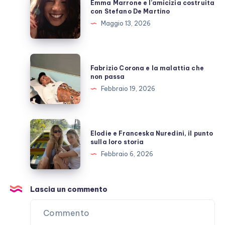
Emma Marrone e l’amicizia costruita
scoperto
Marrone
con Stefano De Martino
e
Maggio 13, 2026
l’amicizia
costruita
con
Fabrizio
Fabrizio Corona e la malattia che
Stefano
Corona
non passa
De
e
Febbraio 19, 2026
Martino
la
malattia
che
Elodie
Elodie e Franceska Nuredini, il punto
non
e
sulla loro storia
passa
Franceska
Febbraio 6, 2026
Nuredini,
il
punto
Lascia un commento
sulla
loro