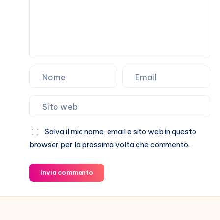
storia
Salva il mio nome, email e sito web in questo
browser per la prossima volta che commento.
Invia commento