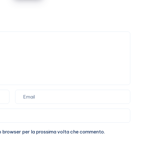
Martino
il
punto
sulla
loro
storia
sto browser per la prossima volta che commento.