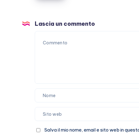
malattia
che
non
Lascia un commento
passa
Salva il mio nome, email e sito web in que