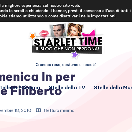
i la migliore esperienza sul nostro sito web.
ndo lo scroll o chiudendo il banner, presti il consenso all’uso di tutti i
ookie stiamo utilizzando o come disattivarli nelle
impostazioni
.
Cronaca rosa, costume e società
enica In per
 Filiberto
telle del Cinema
Stelle della TV
Stelle della Mu
embre 18, 2010
1 lettura minima