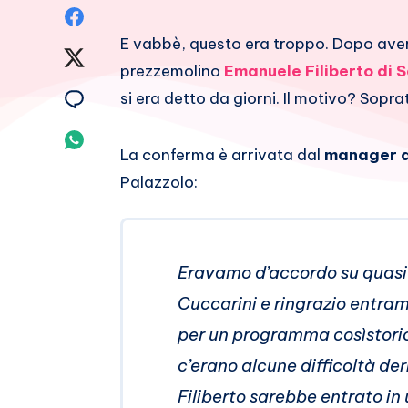
Condividi
E vabbè, questo era troppo. Dopo aver 
su
Condividi
prezzemolino
Emanuele Filiberto di 
Facebook
su
Condividi
si era detto da giorni. Il motivo? Sopra
Twitter
su
Condividi
La conferma è arrivata dal
manager d
Email
su
Palazzolo:
Whatsapp
Eravamo d’accordo su quasi t
Cuccarini e ringrazio entra
per un programma cosìstori
c’erano alcune difficoltà de
Filiberto sarebbe entrato i