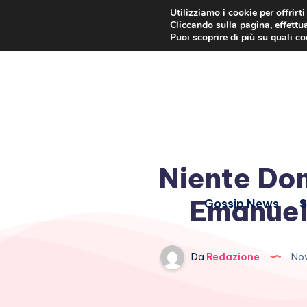
Utilizziamo i cookie per offrirt
Cliccando sulla pagina, effettua
Puoi scoprire di più su quali c
Niente Dom
Emanuele
Gossip News
S
Da
Redazione
Nov