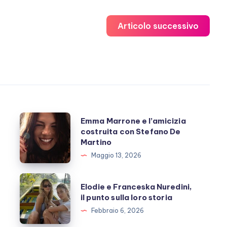
Articolo successivo
Emma
Emma Marrone e l’amicizia
costruita con Stefano De
Marrone
Martino
e
Maggio 13, 2026
l’amicizia
costruita
Elodie
Elodie e Franceska Nuredini,
con
e
il punto sulla loro storia
Stefano
Franceska
Febbraio 6, 2026
De
Nuredini,