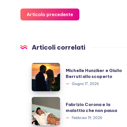
Articolo precedente
Articoli correlati
Michelle
Michelle Hunziker e Giulio
Hunziker
Berruti allo scoperto
e
Giugno 17, 2026
Giulio
Berruti
Fabrizio
Fabrizio Corona e la
allo
Corona
malattia che non passa
scoperto
e
Febbraio 19, 2026
la