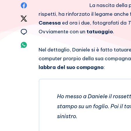
Condividi
La nascita della 
rispetti, ha rinforzato il legame anche
su
Condividi
Canessa
ed ora i due, fotografati da
T
Facebook
su
Condividi
Ovviamente con un
tatuaggio
.
Twitter
su
Condividi
Nel dettaglio, Daniele si è fatto tatua
Email
su
computer prorpio della sua compagna
labbra del suo compagno
:
Whatsapp
Ho messo a Daniele il rossetto
stampo su un foglio. Poi il t
sinistro.