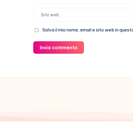
Salva il mio nome, email e sito web in que
Invia commento