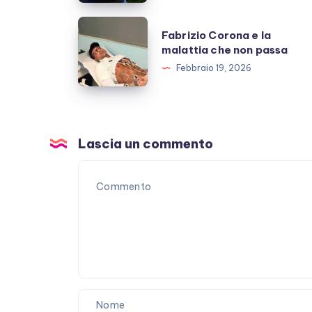
Giulio
Berruti
Fabrizio
Fabrizio Corona e la
allo
Corona
malattia che non passa
scoperto
e
Febbraio 19, 2026
la
malattia
che
non
Lascia un commento
passa