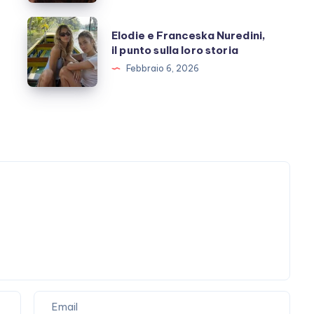
l’amicizia
costruita
Elodie
Elodie e Franceska Nuredini,
con
e
il punto sulla loro storia
Stefano
Franceska
Febbraio 6, 2026
De
Nuredini,
Martino
il
punto
sulla
loro
storia