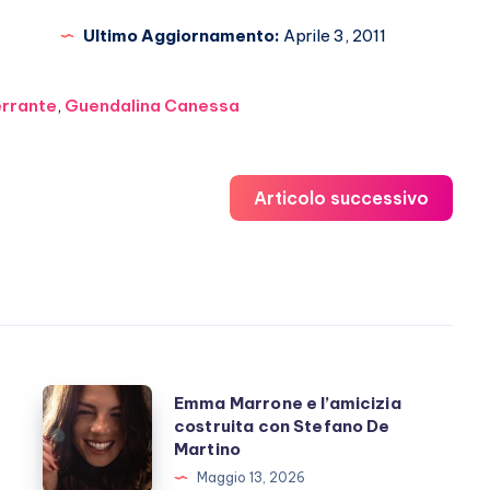
Ultimo Aggiornamento:
Aprile 3, 2011
errante
,
Guendalina Canessa
Articolo successivo
Emma
Emma Marrone e l’amicizia
costruita con Stefano De
Marrone
Martino
e
Maggio 13, 2026