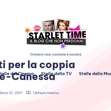
Cronaca rosa, costume e società
i per la coppia
te-Canessa
telle del Cinema
Stelle della TV
Stelle della Mu
arzo 31, 2011
1 lettura minima