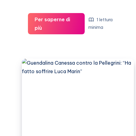
Per saperne di
1 lettura
Karina
minima
più
Cascella
e
Guendalina
Canessa
hanno
litigato
per
colpa
di
Marin?