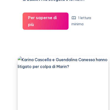
Per saperne di
1 lettura
Guendalina
minima
più
Canessa:
“Pietro
Aradori
è
l’uomo
giusto”