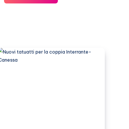
Canessa
e
Luca
Marin
stanno
insieme