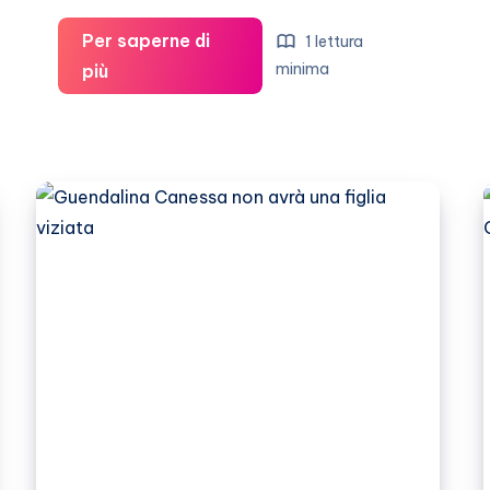
Per saperne di
1 lettura
Guendalina
minima
più
Canessa
su
Francesca
De
Andrè
e
Interrante:
“Finalmente
sono
usciti
allo
scoperto”