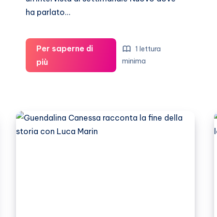
ha parlato…
Per saperne di
1 lettura
Guendalina
minima
più
Canessa,
ho
legato
con
Francesca
De
André