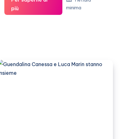
1 lettura
Guendalina
minima
più
Canessa
e
Luca
Marin
si
sono
lasciati