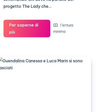
progetto The Lady che…
Per saperne di
1 lettura
Guendalina
minima
più
Canessa,
uso
i
sex
toys
perché
amo
il
sesso!