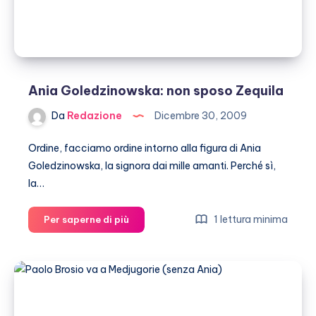
Ania Goledzinowska: non sposo Zequila
Da
Redazione
Dicembre 30, 2009
Ordine, facciamo ordine intorno alla figura di Ania
Goledzinowska, la signora dai mille amanti. Perché sì,
la…
Ania
1 lettura minima
Per saperne di più
Goledzinowska:
non
sposo
Zequila