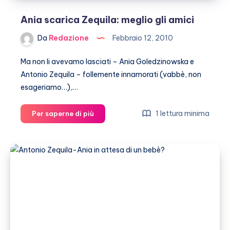
Ania scarica Zequila: meglio gli amici
Da
Redazione
Febbraio 12, 2010
Ma non li avevamo lasciati – Ania Goledzinowska e
Antonio Zequila – follemente innamorati (vabbè, non
esageriamo…),…
Ania
1 lettura minima
Per saperne di più
scarica
Zequila:
meglio
gli
amici