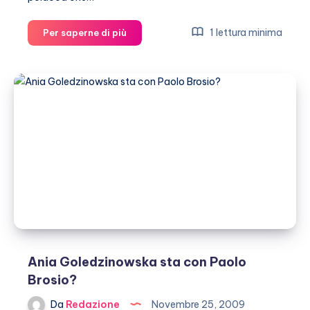
Ania
1 lettura minima
Per saperne di più
Goledzinowska
sta
con
Zequila
(desiderato
dalla
Trump)
Ania Goledzinowska sta con Paolo
Brosio?
Da
Redazione
Novembre 25, 2009