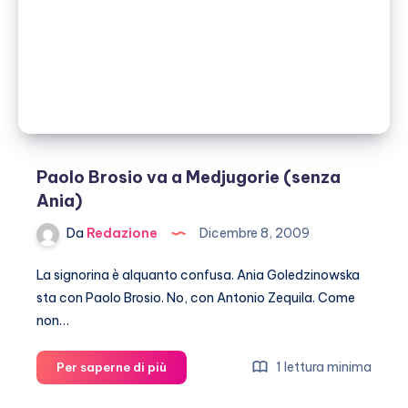
Paolo Brosio va a Medjugorie (senza
Ania)
Da
Redazione
Dicembre 8, 2009
La signorina è alquanto confusa. Ania Goledzinowska
sta con Paolo Brosio. No, con Antonio Zequila. Come
non…
Paolo
1 lettura minima
Per saperne di più
Brosio
va