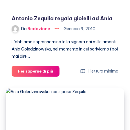
San
Valentino
con
Antonio Zequila regala gioielli ad Ania
Zequila
Da
Redazione
Gennaio 9, 2010
L’abbiamo soprannominata la signora dai mille amanti.
Ania Goledzinowska, nel momento in cui scriviamo (poi
mai dire…
Antonio
1 lettura minima
Per saperne di più
Zequila
regala
gioielli
ad
Ania