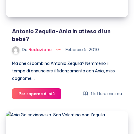
Antonio Zequila-Ania in attesa di un
bebè?
Da
Redazione
Febbraio 5, 2010
Ma che ci combina Antonio Zequila? Nemmeno il
tempo di annunciare il fidanzamento con Ania, miss
cognome…
Antonio
1 lettura minima
Per saperne di più
Zequila-
Ania
in
attesa
di