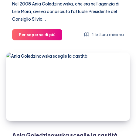
Nel 2008 Ania Goledzinowska, che era nell’agenzia di
Lele Mora, aveva conosciuto l’attuale Presidente del
Consiglio Silvio…
Ania
1 lettura minima
Per saperne di più
Goledzinowska,
da
Berlusconi
a
Medjugorje
Ania Goledzinowska sceglie la castità