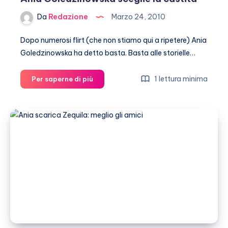
Da
Redazione
Marzo 24, 2010
Dopo numerosi flirt (che non stiamo qui a ripetere) Ania
Goledzinowska ha detto basta. Basta alle storielle…
Ania
1 lettura minima
Per saperne di più
Goledzinowska
sceglie
la
castità