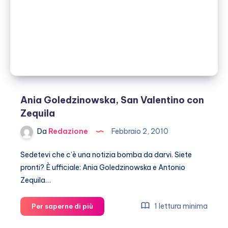
un
bebè?
Ania Goledzinowska, San Valentino con
Zequila
Da
Redazione
Febbraio 2, 2010
Sedetevi che c’è una notizia bomba da darvi. Siete
pronti? È ufficiale: Ania Goledzinowska e Antonio
Zequila…
Ania
1 lettura minima
Per saperne di più
Goledzinowska,