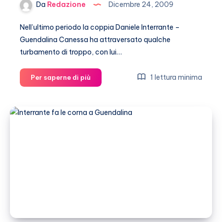
Da
Redazione
Dicembre 24, 2009
Nell’ultimo periodo la coppia Daniele Interrante –
Guendalina Canessa ha attraversato qualche
turbamento di troppo, con lui…
Interrante
1 lettura minima
Per saperne di più
–
Canessa,
in
arrivo
nozze
e
bebè