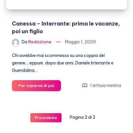
Canessa – Interrante: prima le vacanze,
poi un figlio
Da
Redazione
Maggio 1, 2009
Chi avrebbe mai scommesso su una coppia del
genere… eppure, dopo due anni, Daniele Interrante e
Guendalina…
Canessa
1 lettura minima
Per saperne di più
–
Interrante:
prima
le
Pagina 2 di 2
Precedente
vacanze,
poi