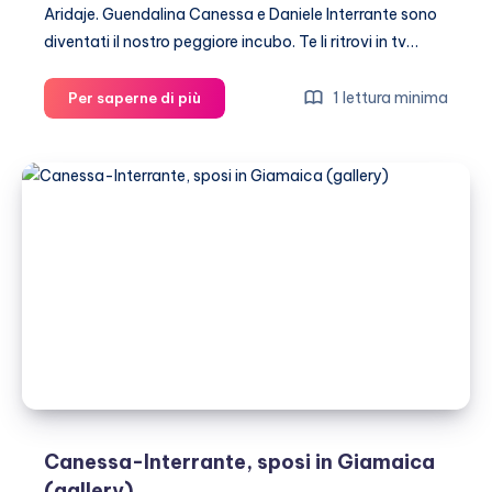
Aridaje. Guendalina Canessa e Daniele Interrante sono
diventati il nostro peggiore incubo. Te li ritrovi in tv…
Guendalina
1 lettura minima
Per saperne di più
Canessa:
voglio
una
figlia
fashion
Canessa-Interrante, sposi in Giamaica
(gallery)