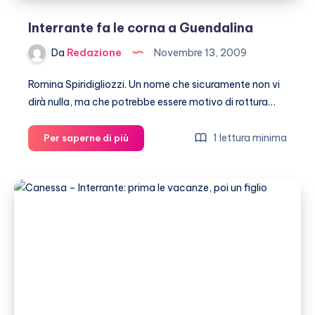
Interrante fa le corna a Guendalina
Da
Redazione
Novembre 13, 2009
Romina Spiridigliozzi. Un nome che sicuramente non vi
dirà nulla, ma che potrebbe essere motivo di rottura…
Interrante
1 lettura minima
Per saperne di più
fa
le
corna
a
Guendalina