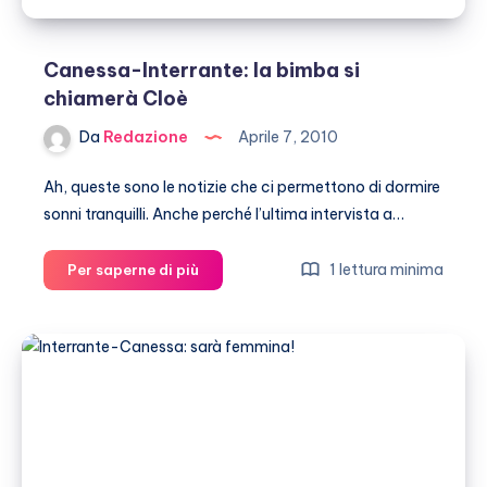
Canessa-Interrante: la bimba si
chiamerà Cloè
Da
Redazione
Aprile 7, 2010
Ah, queste sono le notizie che ci permettono di dormire
sonni tranquilli. Anche perché l’ultima intervista a…
Canessa-
1 lettura minima
Per saperne di più
Interrante:
la
bimba
si
chiamerà
Cloè