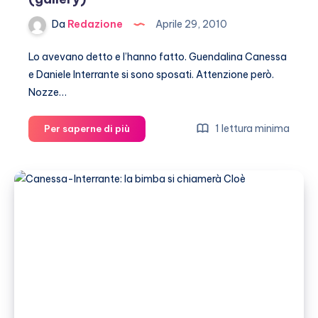
Da
Redazione
Aprile 29, 2010
Lo avevano detto e l’hanno fatto. Guendalina Canessa
e Daniele Interrante si sono sposati. Attenzione però.
Nozze…
Canessa-
1 lettura minima
Per saperne di più
Interrante,
sposi
in
Giamaica
(gallery)