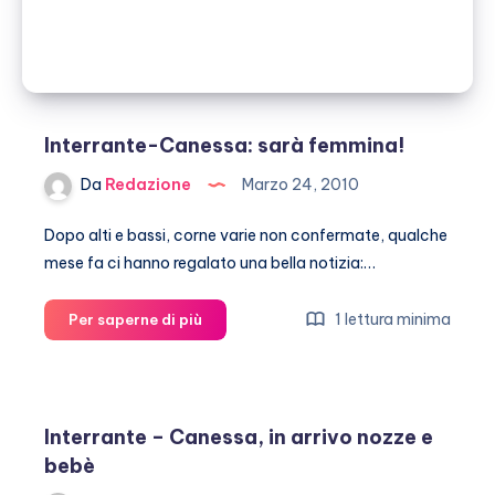
Interrante-Canessa: sarà femmina!
Da
Redazione
Marzo 24, 2010
Dopo alti e bassi, corne varie non confermate, qualche
mese fa ci hanno regalato una bella notizia:…
Interrante-
1 lettura minima
Per saperne di più
Canessa:
sarà
femmina!
Interrante – Canessa, in arrivo nozze e
bebè