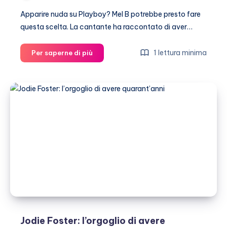
Apparire nuda su Playboy? Mel B potrebbe presto fare
questa scelta. La cantante ha raccontato di aver…
Mel
1 lettura minima
Per saperne di più
B
nuda
su
Playboy?
Jodie Foster: l’orgoglio di avere