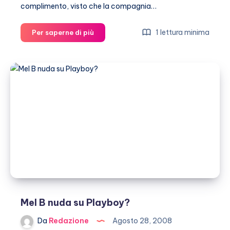
complimento, visto che la compagnia…
Madonna
1 lettura minima
Per saperne di più
finisce
in
un
museo
Mel B nuda su Playboy?
Da
Redazione
Agosto 28, 2008