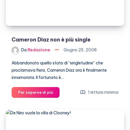
Cameron Diaz non è più single
Da
Redazione
Giugno 25, 2008
Abbandonato quello stato di “singletudine” che
proclamava fiera, Cameron Diaz ora è finalmente
innamorata. Il fortunato è…
Cameron
1 lettura minima
Per saperne di più
Diaz
non
è
più
single