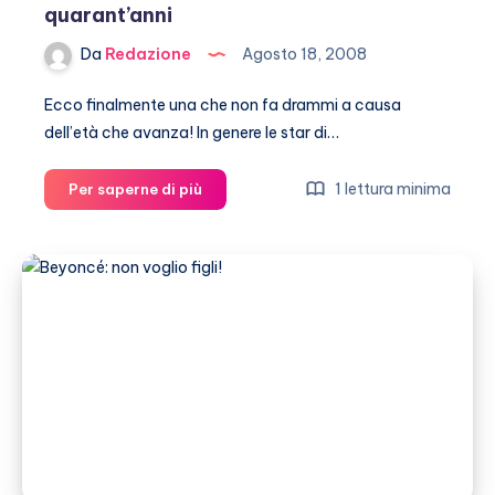
quarant’anni
Da
Redazione
Agosto 18, 2008
Ecco finalmente una che non fa drammi a causa
dell’età che avanza! In genere le star di…
Jodie
1 lettura minima
Per saperne di più
Foster:
l’orgoglio
di
avere
quarant’anni