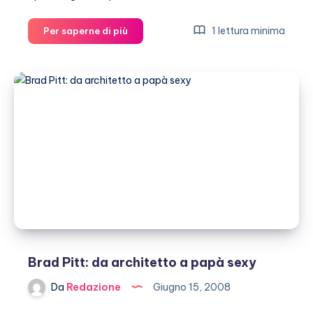
Gemelli
1 lettura minima
Per saperne di più
in
arrivo
anche
per
Ashlee
Simpson!
Brad Pitt: da architetto a papà sexy
Da
Redazione
Giugno 15, 2008