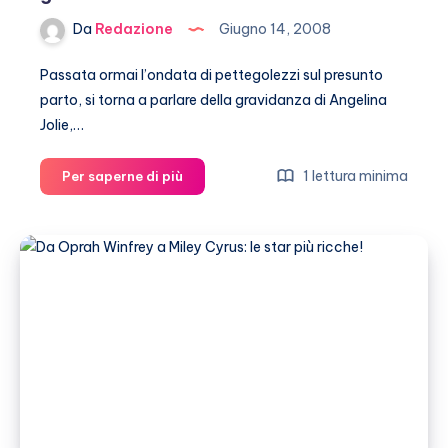
Da
Redazione
Giugno 14, 2008
Passata ormai l’ondata di pettegolezzi sul presunto
parto, si torna a parlare della gravidanza di Angelina
Jolie,…
Angelina
1 lettura minima
Per saperne di più
Jolie:
che
bello
il
sesso
in
gravidanza!