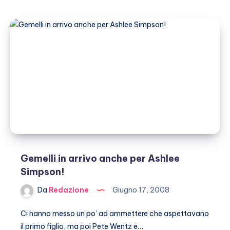
tra
pubblicità
e
regia
Gemelli in arrivo anche per Ashlee
Simpson!
Da
Redazione
Giugno 17, 2008
Ci hanno messo un po’ ad ammettere che aspettavano
il primo figlio, ma poi Pete Wentz e…