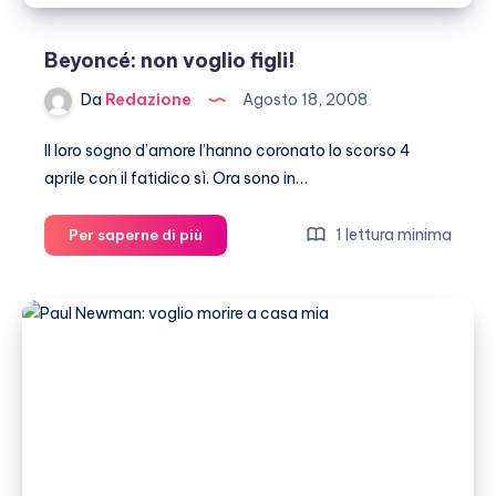
Beyoncé: non voglio figli!
Da
Redazione
Agosto 18, 2008
Il loro sogno d’amore l’hanno coronato lo scorso 4
aprile con il fatidico sì. Ora sono in…
Beyoncé:
1 lettura minima
Per saperne di più
non
voglio
figli!