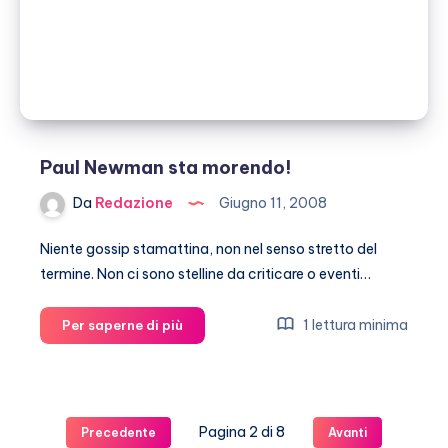
Paul Newman sta morendo!
Da
Redazione
Giugno 11, 2008
Niente gossip stamattina, non nel senso stretto del
termine. Non ci sono stelline da criticare o eventi…
Paul
1 lettura minima
Per saperne di più
Newman
sta
morendo!
Pagina 2 di 8
Precedente
Avanti