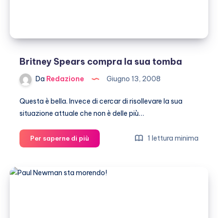
ricche!
Britney Spears compra la sua tomba
Da
Redazione
Giugno 13, 2008
Questa è bella. Invece di cercar di risollevare la sua
situazione attuale che non è delle più…
Britney
1 lettura minima
Per saperne di più
Spears
compra
la
sua
tomba