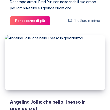
Da tempo ormai, Brad Pitt non nasconde il suo amore
per l’architettura e il grande cuore che…
Brad
1 lettura minima
Per saperne di più
Pitt:
da
architetto
a
papà
sexy
Angelina Jolie: che bello il sesso in
gravidanza!