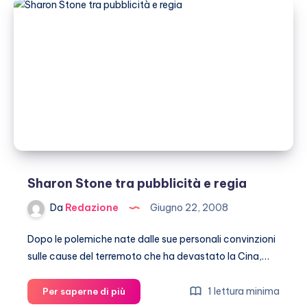
la
villa
di
Clooney!
Sharon Stone tra pubblicità e regia
Da
Redazione
Giugno 22, 2008
Dopo le polemiche nate dalle sue personali convinzioni
sulle cause del terremoto che ha devastato la Cina,…
Sharon
1 lettura minima
Per saperne di più
Stone