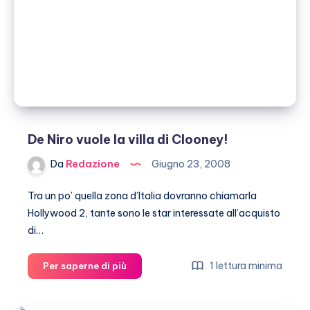
De Niro vuole la villa di Clooney!
Da
Redazione
Giugno 23, 2008
Tra un po’ quella zona d’Italia dovranno chiamarla
Hollywood 2, tante sono le star interessate all’acquisto
di…
De
1 lettura minima
Per saperne di più
Niro
vuole