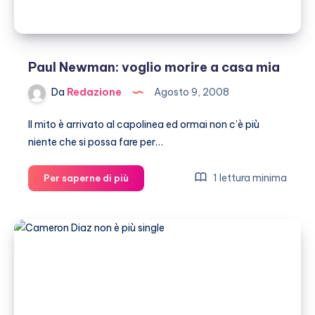
Paul Newman: voglio morire a casa mia
Da
Redazione
Agosto 9, 2008
Il mito è arrivato al capolinea ed ormai non c’è più
niente che si possa fare per…
Paul
1 lettura minima
Per saperne di più
Newman:
voglio
morire
a
casa
mia