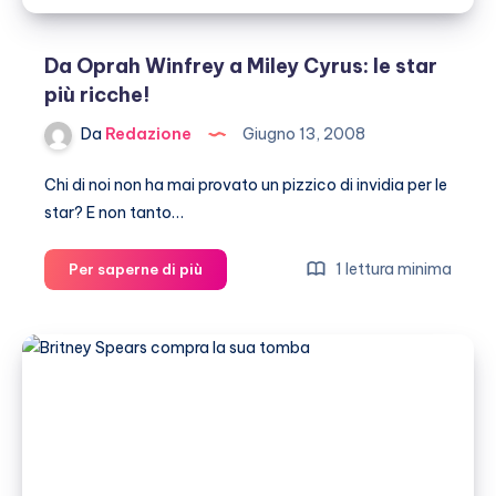
Da Oprah Winfrey a Miley Cyrus: le star
più ricche!
Da
Redazione
Giugno 13, 2008
Chi di noi non ha mai provato un pizzico di invidia per le
star? E non tanto…
Da
1 lettura minima
Per saperne di più
Oprah
Winfrey
a
Miley
Cyrus:
le
star
più