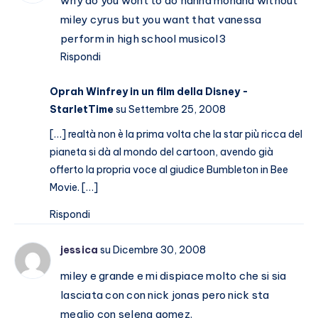
why do you wont to do hanna monana without
miley cyrus but you want that vanessa
perform in high school musicol3
Rispondi
Oprah Winfrey in un film della Disney -
StarletTime
su Settembre 25, 2008
[…] realtà non è la prima volta che la star più ricca del
pianeta si dà al mondo del cartoon, avendo già
offerto la propria voce al giudice Bumbleton in Bee
Movie. […]
Rispondi
jessica
su Dicembre 30, 2008
miley e grande e mi dispiace molto che si sia
lasciata con con nick jonas pero nick sta
meglio con selena gomez.