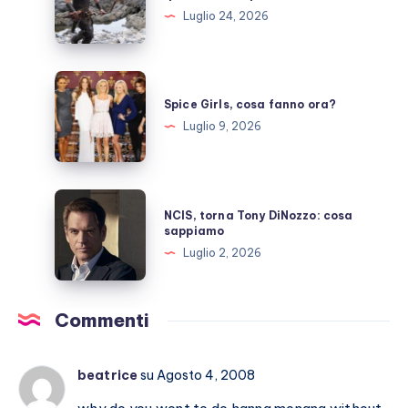
preoccupati
Christopher
Luglio 24, 2026
Nolan,
quante
inutili
Spice
polemiche
Girls,
Spice Girls, cosa fanno ora?
cosa
Luglio 9, 2026
fanno
ora?
NCIS,
NCIS, torna Tony DiNozzo: cosa
torna
sappiamo
Tony
Luglio 2, 2026
DiNozzo:
cosa
sappiamo
Commenti
beatrice
su Agosto 4, 2008