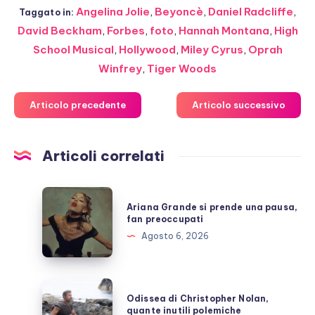
Angelina Jolie
,
Beyoncè
,
Daniel Radcliffe
,
Taggato in:
David Beckham
,
Forbes
,
foto
,
Hannah Montana
,
High
School Musical
,
Hollywood
,
Miley Cyrus
,
Oprah
Winfrey
,
Tiger Woods
Articolo precedente
Articolo successivo
Articoli correlati
Ariana
Ariana Grande si prende una pausa,
Grande
fan preoccupati
si
Agosto 6, 2026
prende
una
pausa,
Odissea
Odissea di Christopher Nolan,
fan
di
quante inutili polemiche