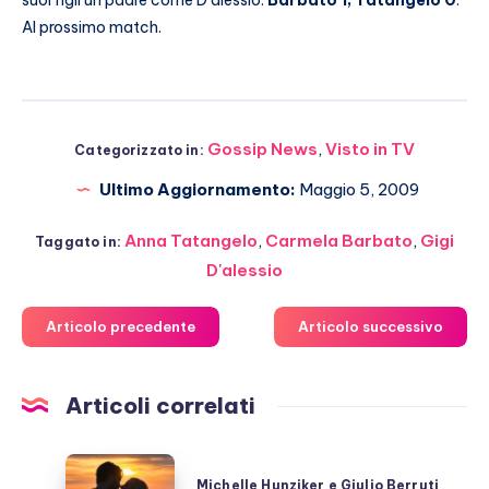
suoi figli un padre come D’alessio.
Barbato 1, Tatangelo 0
.
Al prossimo match.
Gossip News
,
Visto in TV
Categorizzato in:
Ultimo Aggiornamento:
Maggio 5, 2009
Anna Tatangelo
,
Carmela Barbato
,
Gigi
Taggato in:
D'alessio
Articolo precedente
Articolo successivo
Articoli correlati
Michelle
Michelle Hunziker e Giulio Berruti