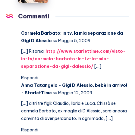
malattia
che
Commenti
non
passa
Carmela Barbato: in tv, la mia separazione da
Gigi D’Alessio
su Maggio 5, 2009
[…] Risorsa:
http://www.starlettime.com/visto-
in-tv/carmela-barbato-in-tv-la-mia-
separazione-da-gigi-dalessio/
[…]
Rispondi
Anna Tatangelo - Gigi D’Alessio, bebè in arrivo!
- StarletTime
su Maggio 12, 2009
[…] altri tre figli: Claudio, Ilaria e Luca. Chissà se
carmela Barbato, ex moglie di D’Alessio, sarà ancora
convinta di aver perdonato. In ogni modo, […]
Rispondi