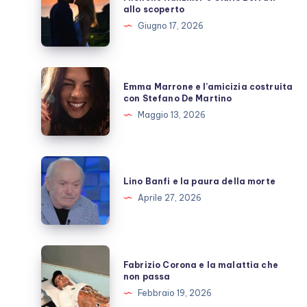
Hunziker
allo scoperto
e
Giugno 17, 2026
Giulio
Berruti
allo
Emma
Emma Marrone e l’amicizia costruita
scoperto
Marrone
con Stefano De Martino
e
Maggio 13, 2026
l’amicizia
costruita
con
Lino
Stefano
Banfi
Lino Banfi e la paura della morte
De
e
Aprile 27, 2026
Martino
la
paura
della
Fabrizio
Fabrizio Corona e la malattia che
morte
Corona
non passa
e
Febbraio 19, 2026
la