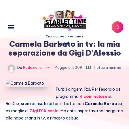
Cronaca rosa, costume e
Carmela Barbato in tv: la mia
società
separazione da Gigi D’Alessio
Da
Redazione
Maggio 5, 2009
1 lettura minima
Furbi i dirigenti Rai. Per l’esordio del
programma
Ricominciare
su
RaiDue, si era pensato di fare il botto con
Carmela Barbato
,
ex moglie di
Gigi D’Alessio
. Ma chi si aspettava sceneggiate
alla napoletana in tv, è rimasto delsuo.