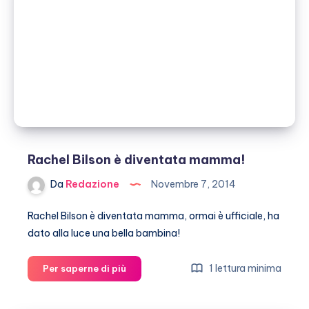
di
nuovo
genitori
Rachel Bilson è diventata mamma!
Da
Redazione
Novembre 7, 2014
Rachel Bilson è diventata mamma, ormai è ufficiale, ha
dato alla luce una bella bambina!
Rachel
1 lettura minima
Per saperne di più
Bilson
è