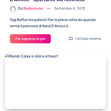
Da
Redazione
Settembre 4, 2015
Gigi Buffon ha parlato! Per la prima volta da quando
ormai il pancione di Ilaria D’Amico è…
Gigi
1 lettura minima
Per saperne di più
Buffon
sulla
gravidanza
di
Ilaria
D’Amico:
“Speriamo
sia
femmina!”