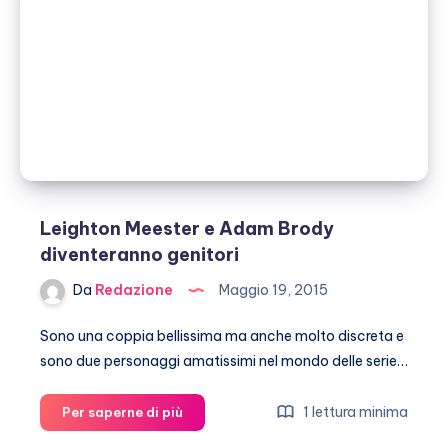
mamma!
Leighton Meester e Adam Brody
diventeranno genitori
Da
Redazione
Maggio 19, 2015
Sono una coppia bellissima ma anche molto discreta e
sono due personaggi amatissimi nel mondo delle serie…
Leighton
1 lettura minima
Per saperne di più
Meester