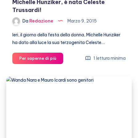
Michelle Hunziker, è nata Celeste
Trussardi!
Da
Redazione
Marzo 9, 2015
Ieri, il giorno della festa della donna, Michelle Hunziker
ha dato alla luce la sua terzogenita Celeste…
Michelle
1 lettura minima
Per saperne di più
Hunziker,
è
nata
Celeste
Trussardi!