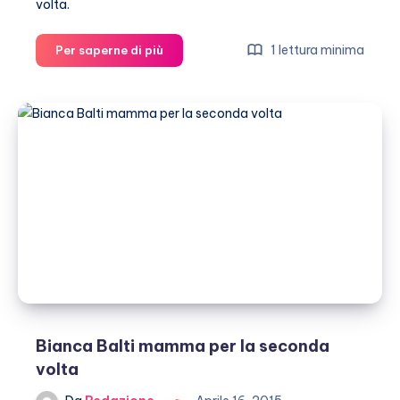
volta.
Silvia
1 lettura minima
Per saperne di più
Toffanin
incinta
per
la
seconda
volta
Bianca Balti mamma per la seconda
volta