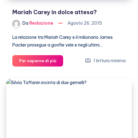
Mariah Carey in dolce attesa?
Da
Redazione
Agosto 26, 2015
La relazione tra Mariah Carey e il milionario James
Packer prosegue a gonfie vele e negli ultimi…
Mariah
1 lettura minima
Per saperne di più
Carey
in
dolce
attesa?