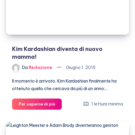
Kim Kardashian diventa di nuovo
mamma!
Da
Redazione
Giugno 1, 2015
Il momento è arrivato, Kim Kardashian finalmente ha
ottenuto quello che cercava da più di un anno:…
Kim
1 lettura minima
Per saperne di più
Kardashian
diventa
di
nuovo