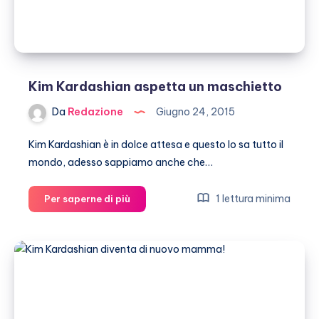
Kim Kardashian aspetta un maschietto
Da
Redazione
Giugno 24, 2015
Kim Kardashian è in dolce attesa e questo lo sa tutto il
mondo, adesso sappiamo anche che…
Kim
1 lettura minima
Per saperne di più
Kardashian
aspetta
un
maschietto