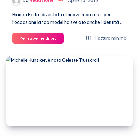
Da
Redazione
Aprile 16, 2015
Bianca Balti è diventata di nuovo mamma e per
l’occasione la top model ha svelato anche l’identità…
Bianca
1 lettura minima
Per saperne di più
Balti
mamma
per
la
seconda
volta