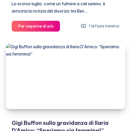
Lo scorso luglio, come un fulmine a ciel sereno, è
arrivata la notizia del divorzio tra Ben…
Jennifer
1 lettura minima
Per saperne di più
Garner
aspetta
un
figlio
da
Ben
Affleck?
Gigi Buffon sulla gravidanza di Ilaria
D’Amico: “Speriamo sia femmina!”