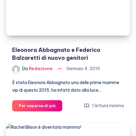
Eleonora Abbagnato e Federico
Balzaretti di nuovo genitori
Da
Redazione
Gennaio 4, 2015
È stata Eleonora Abbagnato una delle prime mamme
vip di questo 2015, ha infatti dato alla luce…
Eleonora
1 lettura minima
Per saperne di più
Abbagnato
e
Federico
Balzaretti