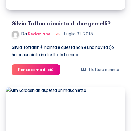
Silvia Toffanin incinta di due gemelli?
Da
Redazione
Luglio 31, 2015
Silvia Toffanin è incinta e questa non è una novità (lo
ha annunciato in diretta tv l’amica…
Silvia
1 lettura minima
Per saperne di più
Toffanin
incinta
di
due
gemelli?