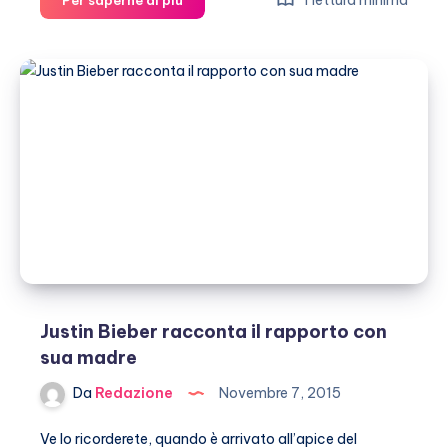
1 lettura minima
Per saperne di più
Bieber
infuriato
a
Cannes,
cosa
succede?
Justin Bieber racconta il rapporto con
sua madre
Da
Redazione
Novembre 7, 2015
Ve lo ricorderete, quando è arrivato all’apice del