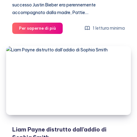
successo Justin Bieber era perennemente
accompagnato dalla madre, Pattie…
Justin
1 lettura minima
Per saperne di più
Bieber
racconta
il
rapporto
con
sua
madre
Liam Payne distrutto dall’addio di