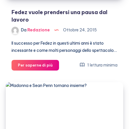
Fedez vuole prendersi una pausa dal
lavoro
Da
Redazione
Ottobre 24, 2015
Il successo per Fedez in questi ultimi anni è stato
incessante e come molti personaggi dello spettacolo…
Fedez
1 lettura minima
Per saperne di più
vuole
prendersi
una
pausa
dal
lavoro