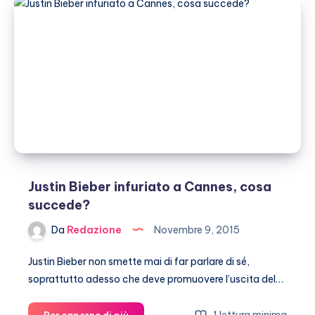
Gavin
Rossdale:
i
motivi
del
loro
divorzio
Justin Bieber infuriato a Cannes, cosa
succede?
Da
Redazione
Novembre 9, 2015
Justin Bieber non smette mai di far parlare di sé,
soprattutto adesso che deve promuovere l’uscita del…
Justin