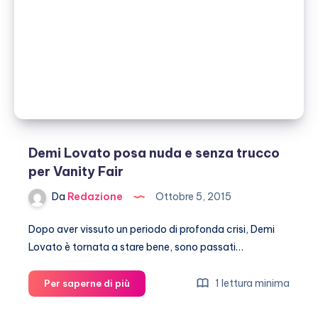
Harris
Demi Lovato posa nuda e senza trucco
per Vanity Fair
Da
Redazione
Ottobre 5, 2015
Dopo aver vissuto un periodo di profonda crisi, Demi
Lovato è tornata a stare bene, sono passati…
Demi
1 lettura minima
Per saperne di più
Lovato
posa