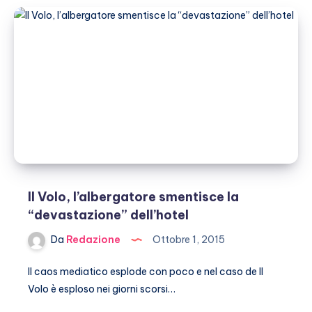
nuda
e
senza
trucco
per
Vanity
Fair
Il Volo, l’albergatore smentisce la
“devastazione” dell’hotel
Da
Redazione
Ottobre 1, 2015
Il caos mediatico esplode con poco e nel caso de Il
Volo è esploso nei giorni scorsi…