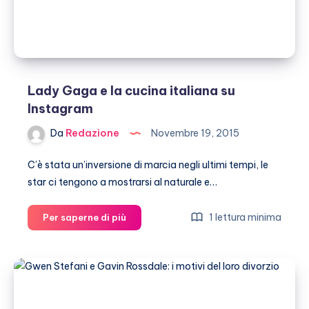
baciarsi
Lady Gaga e la cucina italiana su
Instagram
Da
Redazione
Novembre 19, 2015
C’è stata un’inversione di marcia negli ultimi tempi, le
star ci tengono a mostrarsi al naturale e…
Lady
1 lettura minima
Per saperne di più
Gaga
e
la
cucina
italiana