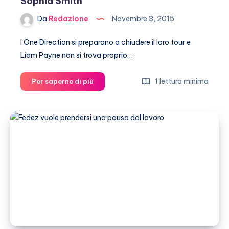
Sophia Smith
Da
Redazione
Novembre 3, 2015
I One Direction si preparano a chiudere il loro tour e
Liam Payne non si trova proprio…
Liam
1 lettura minima
Per saperne di più
Payne
distrutto
dall’addio
di
Sophia
Smith