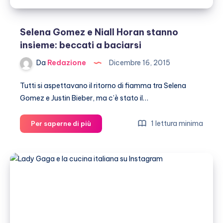
Selena Gomez e Niall Horan stanno
insieme: beccati a baciarsi
Da
Redazione
Dicembre 16, 2015
Tutti si aspettavano il ritorno di fiamma tra Selena
Gomez e Justin Bieber, ma c’è stato il…
Selena
1 lettura minima
Per saperne di più
Gomez
e
Niall
Horan
stanno
insieme:
beccati
a