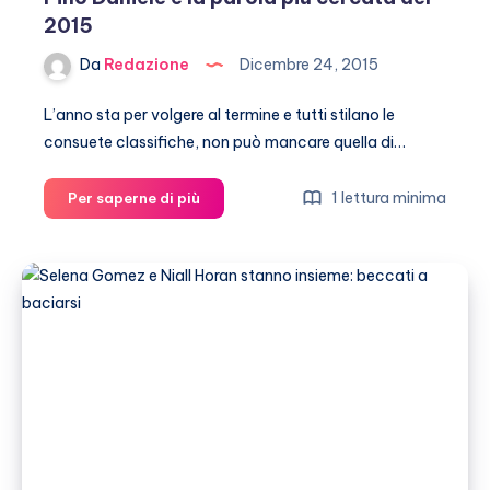
2015
Da
Redazione
Dicembre 24, 2015
L’anno sta per volgere al termine e tutti stilano le
consuete classifiche, non può mancare quella di…
Pino
1 lettura minima
Per saperne di più
Daniele
è
la
parola
più
cercata
del
2015