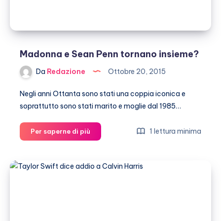
Madonna e Sean Penn tornano insieme?
Da
Redazione
Ottobre 20, 2015
Negli anni Ottanta sono stati una coppia iconica e
soprattutto sono stati marito e moglie dal 1985…
Madonna
1 lettura minima
Per saperne di più
e
Sean
Penn
tornano
insieme?