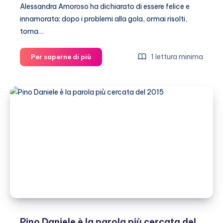
Alessandra Amoroso ha dichiarato di essere felice e
innamorata: dopo i problemi alla gola, ormai risolti,
torna…
Alessandra
1 lettura minima
Per saperne di più
Amoroso,
ecco
chi
è
il
suo
nuovo
amore
Pino Daniele è la parola più cercata del