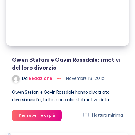
su
Instagram
Gwen Stefani e Gavin Rossdale: i motivi
del loro divorzio
Da
Redazione
Novembre 13, 2015
Gwen Stefani e Gavin Rossdale hanno divorziato
diversi mesi fa, tutti si sono chiesti il motivo della…
Gwen
1 lettura minima
Per saperne di più
Stefani
e