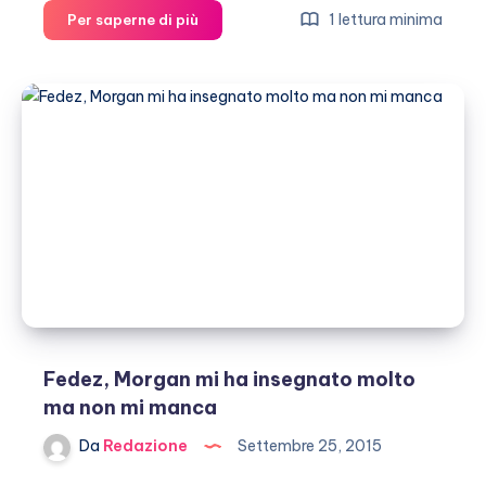
Il
1 lettura minima
Per saperne di più
Volo,
l’albergatore
smentisce
la
“devastazione”
dell’hotel
Fedez, Morgan mi ha insegnato molto
ma non mi manca
Da
Redazione
Settembre 25, 2015