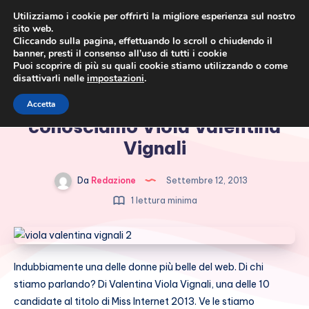
Utilizziamo i cookie per offrirti la migliore esperienza sul nostro
sito web.
Cliccando sulla pagina, effettuando lo scroll o chiudendo il
banner, presti il consenso all’uso di tutti i cookie
Puoi scoprire di più su quali cookie stiamo utilizzando o come
disattivarli nelle
impostazioni
.
Cronaca rosa, costume e
Miss Internet 2013:
Accetta
società
conosciamo Viola Valentina
Vignali
Da
Redazione
Settembre 12, 2013
1 lettura minima
Indubbiamente una delle donne più belle del web. Di chi
stiamo parlando? Di Valentina Viola Vignali, una delle 10
candidate al titolo di Miss Internet 2013. Ve le stiamo