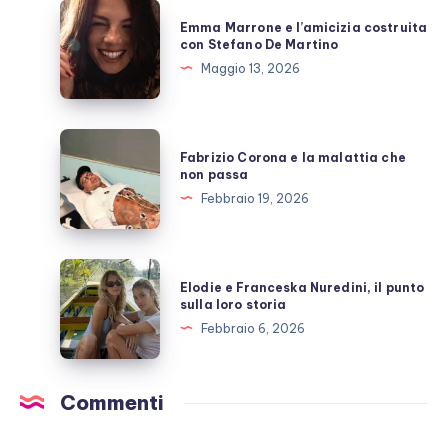
allo
Emma
Emma Marrone e l’amicizia costruita
scoperto
Marrone
con Stefano De Martino
e
Maggio 13, 2026
l’amicizia
costruita
con
Fabrizio
Fabrizio Corona e la malattia che
Stefano
Corona
non passa
De
e
Febbraio 19, 2026
Martino
la
malattia
che
Elodie
Elodie e Franceska Nuredini, il punto
non
e
sulla loro storia
passa
Franceska
Febbraio 6, 2026
Nuredini,
il
punto
Commenti
sulla
loro