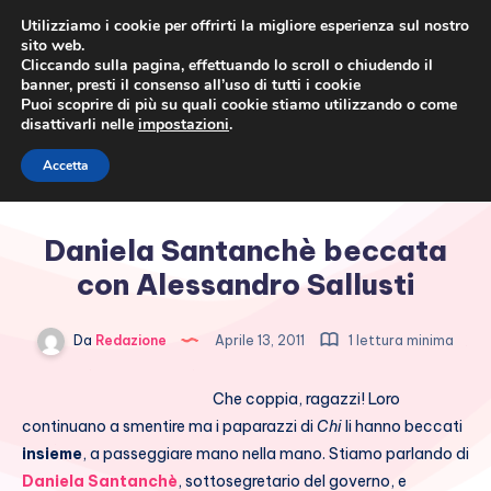
Utilizziamo i cookie per offrirti la migliore esperienza sul nostro
sito web.
Cliccando sulla pagina, effettuando lo scroll o chiudendo il
banner, presti il consenso all’uso di tutti i cookie
Puoi scoprire di più su quali cookie stiamo utilizzando o come
disattivarli nelle
impostazioni
.
Cronaca rosa, costume e
Accetta
società
Daniela Santanchè beccata
con Alessandro Sallusti
Da
Redazione
Aprile 13, 2011
1 lettura minima
Che coppia, ragazzi! Loro
continuano a smentire ma i paparazzi di
Chi
li hanno beccati
insieme
, a passeggiare mano nella mano. Stiamo parlando di
Daniela Santanchè
, sottosegretario del governo, e