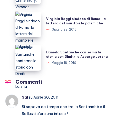
set
di
American
Virginia
Virginia Raggi sindaco di Roma, la
Crime
Raggi
lettera del marito e le polemiche
Story:
sindaco
Giugno 22, 2016
Versace
di
Roma,
la
Daniela
Daniela Santanchè conferma la
lettera
Santanchè
storia con Dimitri d’Asburgo Lorena
del
conferma
Maggio 18, 2016
marito
la
e
storia
le
con
Commenti
polemiche
Dimitri
d’Asburgo
Sal
su Aprile 30, 2011
Lorena
Si sapeva da tempo che tra la Santanchè e il
Sallusti c’era una intesa !