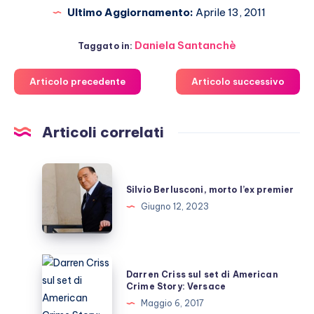
Ultimo Aggiornamento:
Aprile 13, 2011
Daniela Santanchè
Taggato in:
Articolo precedente
Articolo successivo
Articoli correlati
Silvio
Berlusconi,
Silvio Berlusconi, morto l’ex premier
morto
Giugno 12, 2023
l’ex
premier
Darren
Darren Criss sul set di American
Criss
Crime Story: Versace
sul
Maggio 6, 2017