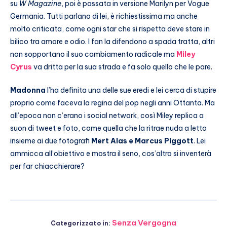
su
W Magazine
, poi è passata in versione Marilyn per Vogue
Germania. Tutti parlano di lei, è richiestissima ma anche
molto criticata, come ogni star che si rispetta deve stare in
bilico tra amore e odio. I fan la difendono a spada tratta, altri
non sopportano il suo cambiamento radicale ma
Miley
Cyrus
va dritta per la sua strada e fa solo quello che le pare.
Madonna
l’ha definita una delle sue eredi e lei cerca di stupire
proprio come faceva la regina del pop negli anni Ottanta. Ma
all’epoca non c’erano i social network, così Miley replica a
suon di tweet e foto, come quella che la ritrae nuda a letto
insieme ai due fotografi
Mert Alas e Marcus Piggott
. Lei
ammicca all’obiettivo e mostra il seno, cos’altro si inventerà
per far chiacchierare?
Senza Vergogna
Categorizzato in: