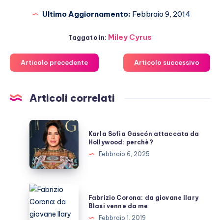
Ultimo Aggiornamento:
Febbraio 9, 2014
Miley Cyrus
Taggato in:
Articolo precedente
Articolo successivo
Articoli correlati
Karla
Karla Sofia Gascón attaccata da
Sofia
Hollywood: perchè?
Gascón
Febbraio 6, 2025
attaccata
da
Hollywood:
Fabrizio
Fabrizio Corona: da giovane Ilary
perchè?
Corona:
Blasi venne da me
da
Febbraio 1, 2019