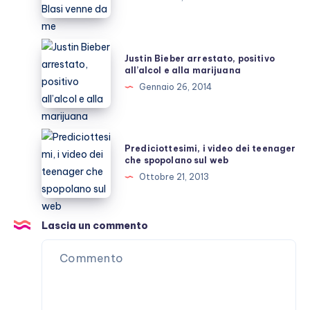
giovane
Ilary
Blasi
Justin
Justin Bieber arrestato, positivo
venne
Bieber
all’alcol e alla marijuana
da
arrestato,
Gennaio 26, 2014
me
positivo
all’alcol
e
Prediciottesimi,
Prediciottesimi, i video dei teenager
alla
i
che spopolano sul web
marijuana
video
Ottobre 21, 2013
dei
teenager
che
Lascia un commento
spopolano
sul
web