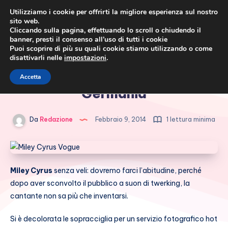
Utilizziamo i cookie per offrirti la migliore esperienza sul nostro
sito web.
Cliccando sulla pagina, effettuando lo scroll o chiudendo il
banner, presti il consenso all’uso di tutti i cookie
Puoi scoprire di più su quali cookie stiamo utilizzando o come
disattivarli nelle
impostazioni
.
Cronaca rosa, costume e
Miley Cyrus nuda per Vogue
Accetta
società
Germania
Da
Redazione
Febbraio 9, 2014
1 lettura minima
Miley Cyrus
senza veli: dovremo farci l’abitudine, perché
dopo aver sconvolto il pubblico a suon di twerking, la
cantante non sa più che inventarsi.
Si è decolorata le sopracciglia per un servizio fotografico hot