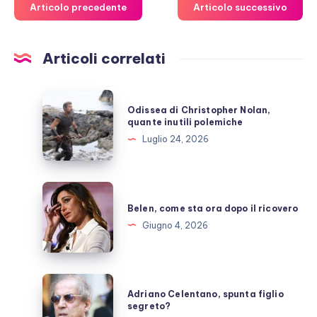
Articolo precedente
Articolo successivo
Articoli correlati
Odissea
Odissea di Christopher Nolan,
di
quante inutili polemiche
Christopher
Luglio 24, 2026
Nolan,
quante
inutili
Belen,
polemiche
come
Belen, come sta ora dopo il ricovero
sta
Giugno 4, 2026
ora
dopo
il
Adriano
Adriano Celentano, spunta figlio
ricovero
Celentano,
segreto?