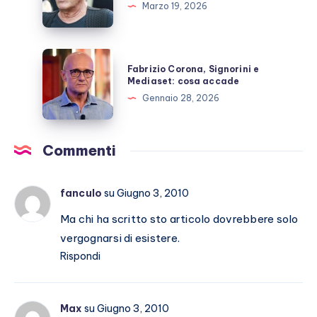
spunta
Marzo 19, 2026
figlio
segreto?
Fabrizio
Fabrizio Corona, Signorini e
Corona,
Mediaset: cosa accade
Signorini
Gennaio 28, 2026
e
Mediaset:
cosa
Commenti
accade
fanculo
su Giugno 3, 2010
Ma chi ha scritto sto articolo dovrebbere solo
vergognarsi di esistere.
Rispondi
Max
su Giugno 3, 2010