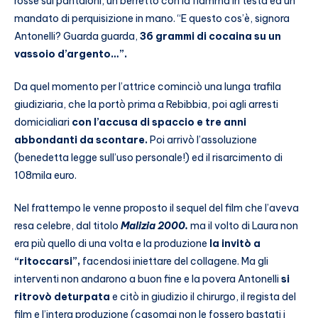
rosse sui pantaloni, un berretto con la fiamma in testa ed un
mandato di perquisizione in mano. “E questo cos’è, signora
Antonelli? Guarda guarda,
36 grammi di cocaina su un
vassoio d’argento…”.
Da quel momento per l’attrice cominciò una lunga trafila
giudiziaria, che la portò prima a Rebibbia, poi agli arresti
domicialiari
con l’accusa di spaccio e tre anni
abbondanti da scontare.
Poi arrivò l’assoluzione
(benedetta legge sull’uso personale!) ed il risarcimento di
108mila euro.
Nel frattempo le venne proposto il sequel del film che l’aveva
resa celebre, dal titolo
Malizia 2000.
ma il volto di Laura non
era più quello di una volta e la produzione
la invitò a
“ritoccarsi”,
facendosi iniettare del collagene. Ma gli
interventi non andarono a buon fine e la povera Antonelli
si
ritrovò deturpata
e citò in giudizio il chirurgo, il regista del
film e l’intera produzione (casomai non le fossero bastati i