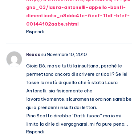
gno_03/laura-antonelli-appello-banfi-
dimenticata_a8ddc4fe-6ecf-11df-bfef-
00144f02aabe.shtml
Rispondi
Rexxx
su Novembre 10, 2010
Gioia Bò, ma se tutti la insultano, perchè le
permettono ancora di scrivere articoli? Se lei
fosse la metà di quello che è stata Laura
Antonelli, sia fisicamente che
lavorativamente, sicuramente ora non sarebbe
qui a prendersi insulti dai lettori.
Pino Scotto direbbe “Datti fuoco” ma io mi
limito la dirle di vergognarsi, mi fa pure pena…
Rispondi